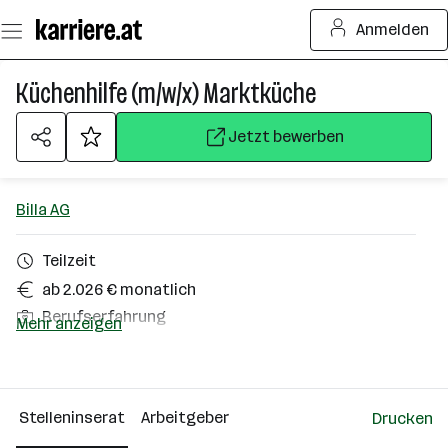
Zum
Anmelden
Seiteninhalt
springen
Küchenhilfe (m/w/x) Marktküche
Jetzt bewerben
Billa AG
Teilzeit
ab 2.026 € monatlich
Berufserfahrung
Mehr anzeigen
Salzburg
Über das Unternehmen
Stelleninserat
Arbeitgeber
Drucken
10000+ Mitarbeiter*innen