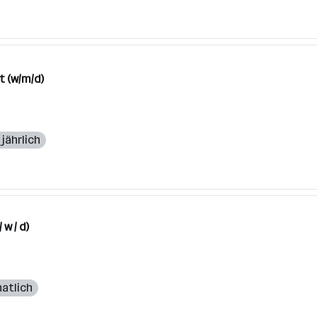
 (w/m/d)
 jährlich
w / d)
natlich