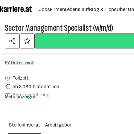
Zum
Jobs
Firmen
Lebenslauf
Blog & Tipps
Über U
Seiteninhalt
springen
Sector Management Specialist (w/m/d)
EY Österreich
Teilzeit
ab 3.080 € monatlich
Berufserfahrung
Mehr anzeigen
Homeoffice möglich
Wien
Stelleninserat
Arbeitgeber
Über das Unternehmen