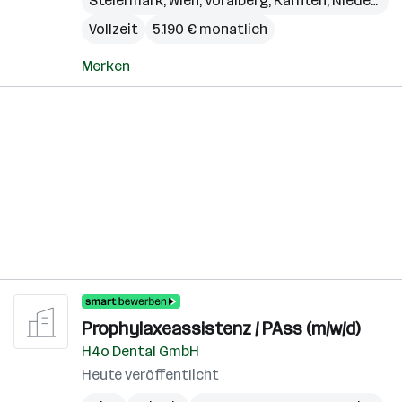
Steiermark
,
Wien
,
Voralberg
,
Kärnten
,
Niederösterreich
Vollzeit
5.190 € monatlich
Merken
Prophylaxeassistenz / PAss (m/w/d)
H4o Dental GmbH
Heute veröffentlicht