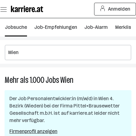
Zum
Anmelden
Seiteninhalt
springen
Jobsuche
Job-Empfehlungen
Job-Alarm
Merkliste
Mehr als 1.000
Jobs
Wien
Mehr
als
1.000
Der Job
Personalentwickler:in (m/w/d)
in
Wien 4.
Jobs
Bezirk (Wieden)
bei der Firma
Pittel+Brausewetter
in
Gesellschaft m.b.H.
ist auf karriere.at leider nicht
Wien
mehr verfügbar.
Firmenprofil anzeigen