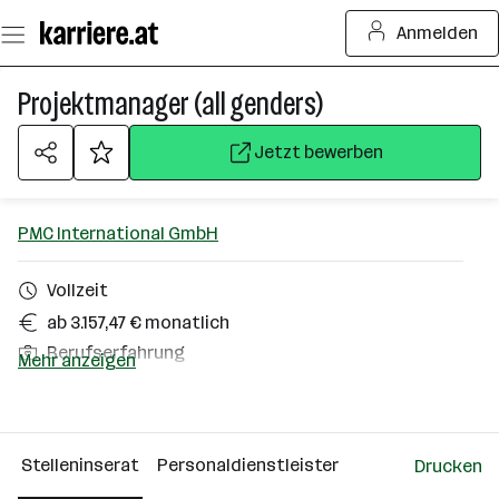
Zum
Anmelden
Seiteninhalt
springen
Projektmanager (all genders)
Jetzt bewerben
PMC International GmbH
Vollzeit
ab 3.157,47 € monatlich
Berufserfahrung
Mehr anzeigen
Homeoffice möglich
Wien
Stelleninserat
Personaldienstleister
Drucken
Über das Unternehmen