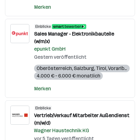
Merken
Einblicke
Sales Manager - Elektronikbauteile
(w/m/x)
epunkt GmbH
Gestern veröffentlicht
Oberösterreich
,
Salzburg
,
Tirol
,
Vorarlberg
,
St
4.000 € – 6.000 € monatlich
Merken
Einblicke
Vertrieb/Verkauf Mitarbeiter Außendienst
(m/w/d)
Wagner Haustechnik KG
vor 5 Tagen veröffentlicht