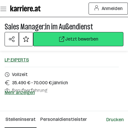
Zum
Anmelden
Seiteninhalt
springen
Sales Manager:in im Außendienst
Jetzt bewerben
LP EXPERTS
Vollzeit
35.490 € – 70.000 € jährlich
Berufserfahrung
Mehr anzeigen
Homeoffice möglich
Tirol, Vorarlberg
Stelleninserat
Personaldienstleister
Drucken
Über das Unternehmen