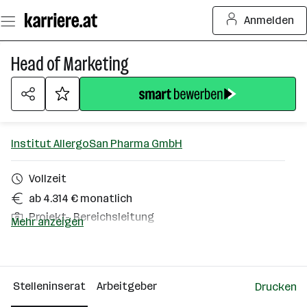
Zum
Anmelden
Seiteninhalt
springen
Head of Marketing
Institut AllergoSan Pharma GmbH
Vollzeit
ab 4.314 € monatlich
Projekt-, Bereichsleitung
Mehr anzeigen
Homeoffice möglich
Graz
Stelleninserat
Arbeitgeber
Drucken
Über das Unternehmen