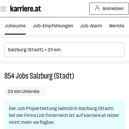
Zum
Anmelden
Seiteninhalt
springen
Jobsuche
Job-Empfehlungen
Job-Alarm
Merkliste
854
Jobs
Salzburg (Stadt)
854
Jobs
in
20 km Umkreis
Salzburg
(Stadt)
Der Job
Projektleitung (w/m/d)
in
Salzburg (Stadt)
bei der Firma
Lidl Österreich
ist auf karriere.at leider
nicht mehr verfügbar.