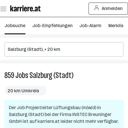
Zum
Anmelden
Seiteninhalt
springen
Jobsuche
Job-Empfehlungen
Job-Alarm
Merkliste
859
Jobs
Salzburg (Stadt)
859
Jobs
in
20 km Umkreis
Salzburg
(Stadt)
Der Job
Projektleiter Lüftungsbau (m/w/d)
in
Salzburg (Stadt)
bei der Firma
INSTEC Breuninger
GmbH
ist auf karriere.at leider nicht mehr verfügbar.