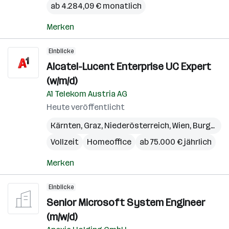
ab 4.284,09 € monatlich
Merken
Einblicke
Alcatel-Lucent Enterprise UC Expert
(w/m/d)
A1 Telekom Austria AG
Heute veröffentlicht
Kärnten
,
Graz
,
Niederösterreich
,
Wien
,
Burgenland
Vollzeit
Homeoffice
ab 75.000 € jährlich
Merken
Einblicke
Senior Microsoft System Engineer
(m/w/d)