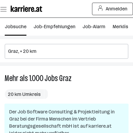
Zum
Anmelden
Seiteninhalt
springen
Jobsuche
Job-Empfehlungen
Job-Alarm
Merkliste
Mehr als 1.000
Jobs
Graz
Mehr
als
1.000
20 km Umkreis
Jobs
in
Der Job
Software Consulting & Projektleitung
Graz
in
Graz
bei der Firma
Menschen im Vertrieb
Beratungsgesellschaft mbH
ist auf karriere.at