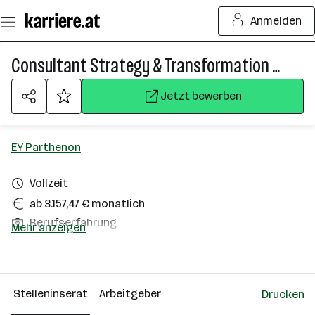
Zum
Anmelden
Seiteninhalt
springen
Consultant Strategy & Transformation (w/m/d)
Jetzt bewerben
EY Parthenon
Vollzeit
ab 3.157,47 € monatlich
Berufserfahrung
Mehr anzeigen
Homeoffice möglich
Wien
Stelleninserat
Arbeitgeber
Drucken
Über das Unternehmen