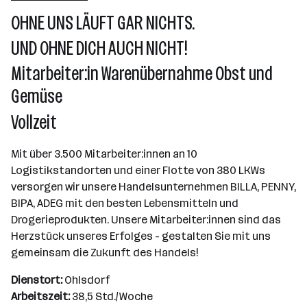
Wr. Neudorf
OHNE UNS LÄUFT GAR NICHTS.
UND OHNE DICH AUCH NICHT!
Mitarbeiter:in Warenübernahme Obst und
Gemüse
Vollzeit
Mit über 3.500 Mitarbeiter:innen an 10
Logistikstandorten und einer Flotte von 380 LKWs
versorgen wir unsere Handelsunternehmen BILLA, PENNY,
BIPA, ADEG mit den besten Lebensmitteln und
Drogerieprodukten. Unsere Mitarbeiter:innen sind das
Herzstück unseres Erfolges - gestalten Sie mit uns
gemeinsam die Zukunft des Handels!
Dienstort:
Ohlsdorf
Arbeitszeit:
38,5 Std./Woche