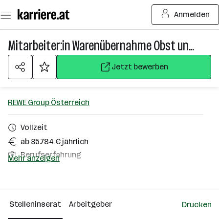
Zum
Anmelden
Seiteninhalt
springen
Mitarbeiter:in Warenübernahme Obst und Gemüse
Jetzt bewerben
REWE Group Österreich
Vollzeit
ab 35.784 € jährlich
Berufserfahrung
Mehr anzeigen
Ohlsdorf
Über das Unternehmen
Stelleninserat
Arbeitgeber
Drucken
10000+ Mitarbeiter*innen