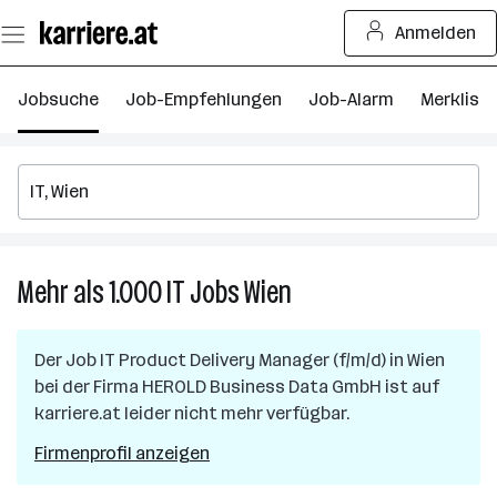
Zum
Anmelden
Seiteninhalt
springen
Jobsuche
Job-Empfehlungen
Job-Alarm
Merkliste
Mehr als 1.000
IT
Jobs
Wien
Mehr
als
1.000
Der Job
IT Product Delivery Manager (f/m/d)
in
Wien
IT
bei der Firma
HEROLD Business Data GmbH
ist auf
Jobs
karriere.at leider nicht mehr verfügbar.
in
Wien
Firmenprofil anzeigen