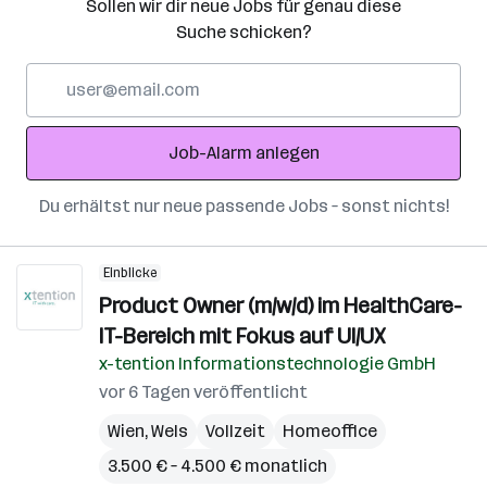
Sollen wir dir neue Jobs für genau diese
Suche schicken?
E-
Mail-
Adresse
Job-Alarm anlegen
Du erhältst nur neue passende Jobs – sonst nichts!
Einblicke
Product Owner (m/w/d) im HealthCare-
IT-Bereich mit Fokus auf UI/UX
x-tention Informationstechnologie GmbH
vor 6 Tagen veröffentlicht
Wien
,
Wels
Vollzeit
Homeoffice
3.500 € – 4.500 € monatlich