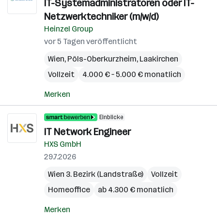
IT-Systemadministratoren oder IT-
Netzwerktechniker (m/w/d)
Heinzel Group
vor 5 Tagen veröffentlicht
Wien
,
Pöls-Oberkurzheim
,
Laakirchen
Vollzeit
4.000 € – 5.000 € monatlich
Merken
Einblicke
IT Network Engineer
HXS GmbH
29.7.2026
Wien 3. Bezirk (Landstraße)
Vollzeit
Homeoffice
ab 4.300 € monatlich
Merken