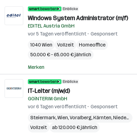
Einblicke
Windows System Administrator (m/f)
EDITEL Austria GmbH
vor 5 Tagen veröffentlicht
Gesponsert
1040 Wien
Vollzeit
Homeoffice
50.000 € – 65.000 € jährlich
Merken
Einblicke
IT-Leiter (m/w/d)
GOiNTERIM GmbH
vor 6 Tagen veröffentlicht
Gesponsert
Steiermark
,
Wien
,
Voralberg
,
Kärnten
,
Niederösterreich
Vollzeit
ab 120.000 € jährlich