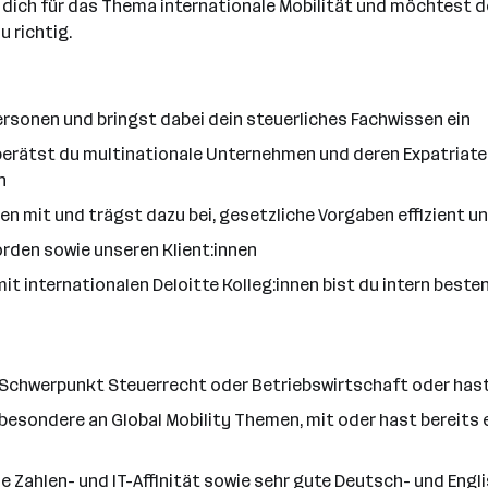
 dich für das Thema internationale Mobilität und möchtest de
 richtig.
ersonen und bringst dabei dein steuerliches Fachwissen ein
rätst du multinationale Unternehmen und deren Expatriates
n
men mit und trägst dazu bei, gesetzliche Vorgaben effizient 
rden sowie unseren Klient:innen
 internationalen Deloitte Kolleg:innen bist du intern beste
t Schwerpunkt Steuerrecht oder Betriebswirtschaft oder ha
sbesondere an Global Mobility Themen, mit oder hast bereits
ohe Zahlen- und IT-Affinität sowie sehr gute Deutsch- und Eng