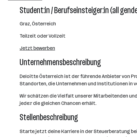
501 - 2500 Mitarbeiter*innen
Student:in / Berufseinsteiger:in (all gen
Wien
Graz, Österreich
Teilzeit oder Vollzeit
Jetzt bewerben
Unternehmensbeschreibung
Deloitte Österreich ist der führende Anbieter von Pr
Standorten, die Unternehmen und Institutionen in 
Wir schätzen die Vielfalt unserer Mitarbeitenden und
jede:r die gleichen Chancen erhält.
Stellenbeschreibung
Starte jetzt deine Karriere in der Steuerberatung