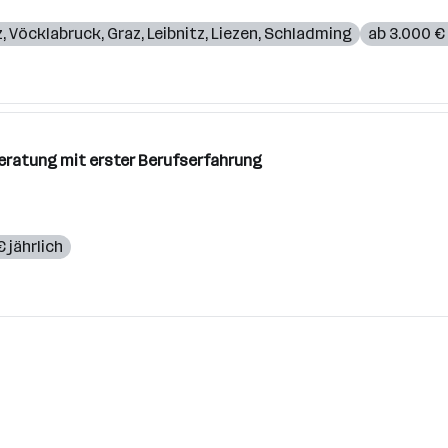
z
,
Vöcklabruck
,
Graz
,
Leibnitz
,
Liezen
,
Schladming
ab 3.000 €
beratung mit erster Berufserfahrung
€ jährlich