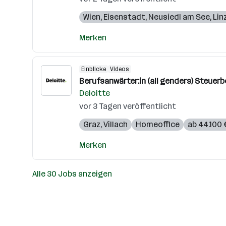
Wien
,
Eisenstadt
,
Neusiedl am See
,
Lin
Merken
Einblicke
Videos
Berufsanwärter:in (all genders) Steuer
Deloitte
vor 3 Tagen veröffentlicht
Graz
,
Villach
Homeoffice
ab 44.100 
Merken
Alle 30 Jobs anzeigen