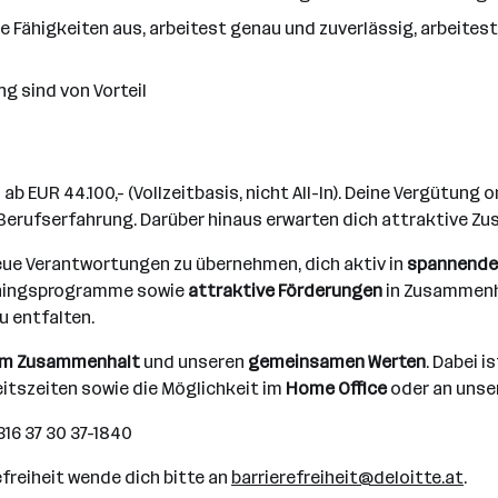
e Fähigkeiten aus, arbeitest genau und zuverlässig, arbeites
g sind von Vorteil
EUR 44.100,- (Vollzeitbasis, nicht All-In). Deine Vergütung o
 Berufserfahrung. Darüber hinaus erwarten dich attraktive Zu
neue Verantwortungen zu übernehmen, dich aktiv in
spannende
ainingsprogramme sowie
attraktive Förderungen
in Zusammenh
u entfalten.
em Zusammenhalt
und unseren
gemeinsamen Werten
. Dabei i
eitszeiten sowie die Möglichkeit im
Home Office
oder an uns
3 316 37 30 37-1840
freiheit wende dich bitte an
barrierefreiheit@deloitte.at
.