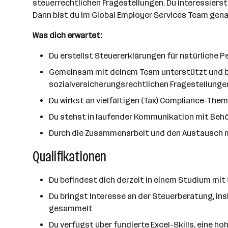
steuerrechtlichen Fragestellungen. Du interessierst
Dann bist du im Global Employer Services Team genau
Was dich erwartet:
Du erstellst Steuererklärungen für natürliche P
Gemeinsam mit deinem Team unterstützt und be
sozialversicherungsrechtlichen Fragestellunge
Du wirkst an vielfältigen (Tax) Compliance-The
Du stehst in laufender Kommunikation mit Behö
Durch die Zusammenarbeit und den Austausch mit
Qualifikationen
Du befindest dich derzeit in einem Studium mi
Du bringst Interesse an der Steuerberatung, in
gesammelt
Du verfügst über fundierte Excel-Skills, eine h