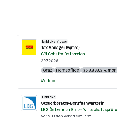
Einblicke
Videos
Tax Manager (w/m/d)
SSI Schäfer Österreich
29.7.2026
Graz
Homeoffice
ab 3.893,31 € mon
Merken
Einblicke
Steuerberater-Berufsanwärter:in
LBG Österreich GmbH Wirtschaftsprüf
vor 2 Tagen veröffentlicht