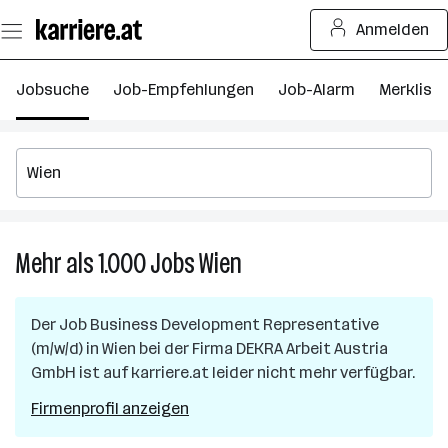
Zum
Anmelden
Seiteninhalt
springen
Jobsuche
Job-Empfehlungen
Job-Alarm
Merkliste
Mehr als 1.000
Jobs
Wien
Mehr
als
1.000
Der Job
Business Development Representative
Jobs
(m/w/d)
in
Wien
bei der Firma
DEKRA Arbeit Austria
in
GmbH
ist auf karriere.at leider nicht mehr verfügbar.
Wien
Firmenprofil anzeigen