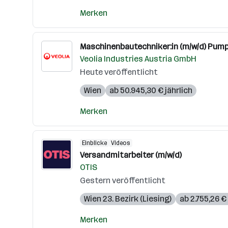
Merken
Maschinenbautechniker:in (m/w/d) Pum
Veolia Industries Austria GmbH
Heute veröffentlicht
Wien
ab 50.945,30 € jährlich
Merken
Einblicke
Videos
Versandmitarbeiter (m/w/d)
OTIS
Gestern veröffentlicht
Wien 23. Bezirk (Liesing)
ab 2.755,26 
Merken