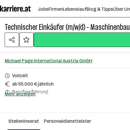
Zum
Jobs
Firmen
Lebenslauf
Blog & Tipps
Über U
Seiteninhalt
springen
Technischer Einkäufer (m/w/d) - Maschinenbau
Michael Page International Austria GmbH
Vollzeit
ab 55.000 € jährlich
Berufserfahrung
Mehr anzeigen
Wien
Über das Unternehmen
Stelleninserat
Personaldienstleister
Wien