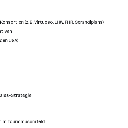
nsortien (z. B. Virtuoso, LHW, FHR, Serandipians)
ativen
 den USA)
Sales-Strategie
er im Tourismusumfeld