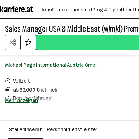
Zum
Jobs
Firmen
Lebenslauf
Blog & Tipps
Über U
Seiteninhalt
springen
Sales Manager USA & Middle East (w/m/d) Prem
Michael Page International Austria GmbH
Vollzeit
ab 63.000 € jährlich
Berufserfahrung
Mehr anzeigen
Wien
Über das Unternehmen
Stelleninserat
Personaldienstleister
Wien