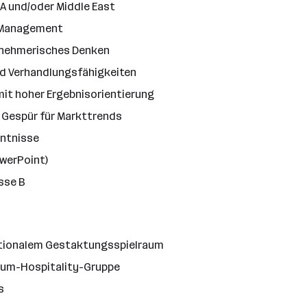
A und/oder Middle East
t Management
rnehmerisches Denken
d Verhandlungsfähigkeiten
mit hoher Ergebnisorientierung
Gespür für Markttrends
nntnisse
owerPoint)
sse B
nationalem Gestaktungsspielraum
ium-Hospitality-Gruppe
s