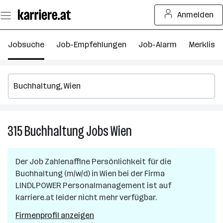
Zum
Anmelden
Seiteninhalt
springen
Jobsuche
Job-Empfehlungen
Job-Alarm
Merkliste
315
Buchhaltung
Jobs
Wien
315
Buchhaltung
Jobs
Der Job
Zahlenaffine Persönlichkeit für die
in
Buchhaltung (m/w/d)
in
Wien
bei der Firma
Wien
LINDLPOWER Personalmanagement
ist auf
karriere.at leider nicht mehr verfügbar.
Firmenprofil anzeigen