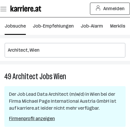
Zum
Anmelden
Seiteninhalt
springen
Jobsuche
Job-Empfehlungen
Job-Alarm
Merkliste
49
Architect
Jobs
Wien
49
Architect
Jobs
Der Job
Lead Data Architect (m/w/d)
in
Wien
bei der
in
Firma
Michael Page International Austria GmbH
ist
Wien
auf karriere.at leider nicht mehr verfügbar.
Firmenprofil anzeigen