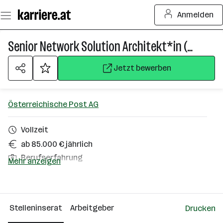
Zum
Anmelden
Seiteninhalt
springen
Senior Network Solution Architekt*in (w/m/d)
Jetzt bewerben
Österreichische Post AG
Vollzeit
ab 85.000 € jährlich
Berufserfahrung
Mehr anzeigen
Homeoffice möglich
Wien
Stelleninserat
Arbeitgeber
Drucken
Über das Unternehmen