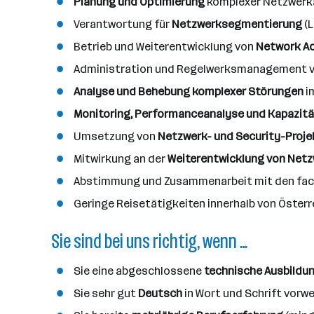
n
Planung und Optimierung
komplexer Netzwerkar
z
Verantwortung für
Netzwerksegmentierung
(L
a
Betrieb und Weiterentwicklung von
Network Ac
h
l
Administration und Regelwerksmanagement 
Analyse und Behebung komplexer Störungen
i
Monitoring, Performanceanalyse und Kapazit
Umsetzung von
Netzwerk- und Security-Proje
Mitwirkung an der
Weiterentwicklung von Netz
Abstimmung und Zusammenarbeit mit den fach
Geringe Reisetätigkeiten innerhalb von Österr
Sie sind bei uns richtig, wenn …
Sie eine abgeschlossene
technische Ausbildu
Sie sehr gut
Deutsch
in Wort und Schrift vorwe