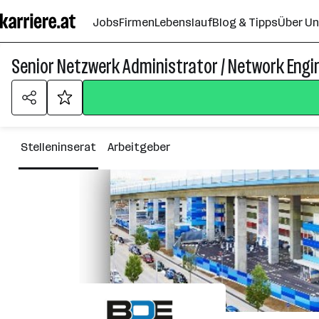
Zum
Jobs
Firmen
Lebenslauf
Blog & Tipps
Über U
Seiteninhalt
springen
Senior Netzwerk Administrator / Network Engin
Stelleninserat
Arbeitgeber