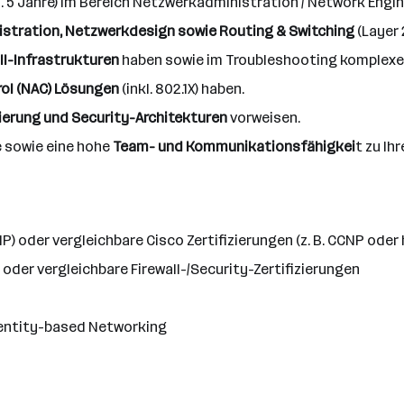
. 5 Jahre) im Bereich Netzwerkadministration / Network Engin
stration, Netzwerkdesign sowie Routing & Switching
(Layer 
ll-Infrastrukturen
haben sowie im Troubleshooting komplex
ol (NAC) Lösungen
(inkl. 802.1X) haben.
rung und Security-Architekturen
vorweisen.
e sowie eine hohe
Team- und Kommunikationsfähigkei
t zu Ih
) oder vergleichbare Cisco Zertifizierungen (z. B. CCNP oder 
) oder vergleichbare Firewall-/Security-Zertifizierungen
dentity-based Networking