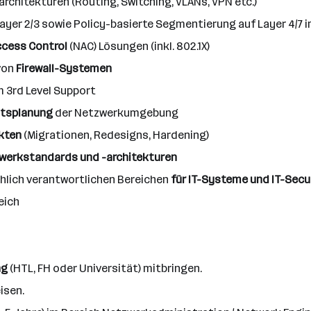
chitekturen (Routing, Switching, VLANs, VPN etc.)
ayer 2/3 sowie Policy-basierte Segmentierung auf Layer 4/7 i
cess Control
(NAC) Lösungen (inkl. 802.1X)
von
Firewall-Systemen
m 3rd Level Support
ätsplanung
der Netzwerkumgebung
kten
(Migrationen, Redesigns, Hardening)
werkstandards und -architekturen
lich verantwortlichen Bereichen
für IT-Systeme und IT-Secu
eich
ng
(HTL, FH oder Universität) mitbringen.
isen.