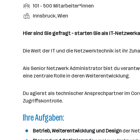
r
r
b
f
M
101 - 500 Mitarbeiter*innen
t
d
e
t
b
e
e
i
e
S
S
Innsbruck, Wien
e
n
l
t
l
t
t
i
e
d
a
l
e
a
t
Hier sind Sie gefragt – starten Sie als IT-Netzwerka
e
r
l
n
g
r
b
l
d
e
e
Die Welt der IT und die Netzwerktechnik ist ihr Zu
e
o
b
i
n
r
e
t
t
Als Senior Netzwerk Administrator bist du verantw
r
e
e
eine zentrale Rolle in deren Weiterentwicklung.
r
*
Du agierst als technischer Ansprechpartner im Cor
i
Zugriffskontrolle.
n
n
Ihre Aufgaben:
e
n
Betrieb, Weiterentwicklung und Design
der Net
a