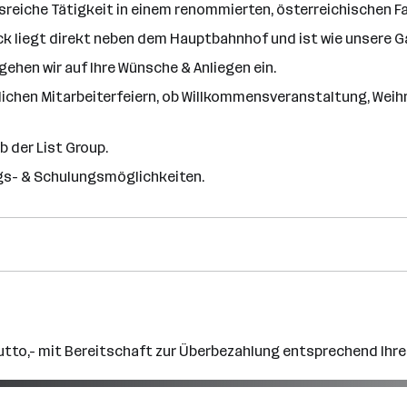
reiche Tätigkeit in einem renommierten, österreichischen 
ck liegt direkt neben dem Hauptbahnhof und ist wie unsere G
ehen wir auf Ihre Wünsche & Anliegen ein.
hrlichen Mitarbeiterfeiern, ob Willkommensveranstaltung, W
b der List Group.
gs- & Schulungsmöglichkeiten.
utto,- mit Bereitschaft zur Überbezahlung entsprechend Ihre