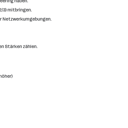
eering haben.
2/3) mitbringen.
er Netzwerkumgebungen.
ren Stärken zählen.
höher)