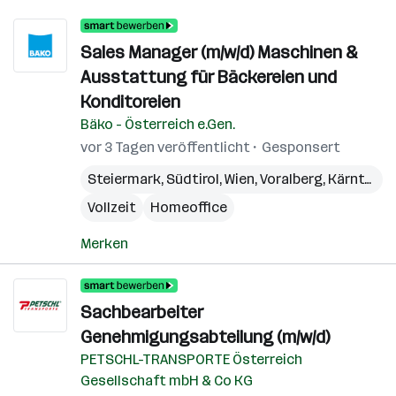
Sales Manager (m/w/d) Maschinen &
Ausstattung für Bäckereien und
Konditoreien
Bäko - Österreich e.Gen.
vor 3 Tagen veröffentlicht
Gesponsert
Steiermark
,
Südtirol
,
Wien
,
Voralberg
,
Kärnten
,
N
Vollzeit
Homeoffice
Merken
Sachbearbeiter
Genehmigungsabteilung (m/w/d)
PETSCHL-TRANSPORTE Österreich
Gesellschaft mbH & Co KG