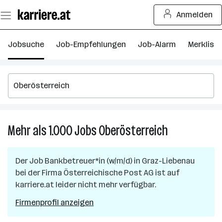
Zum
Anmelden
Seiteninhalt
springen
Jobsuche
Job-Empfehlungen
Job-Alarm
Merkliste
Mehr als 1.000
Jobs
Oberösterreich
Mehr
als
1.000
Der Job
Bankbetreuer*in (w/m/d)
in
Graz-Liebenau
Jobs
bei der Firma
Österreichische Post AG
ist auf
in
karriere.at leider nicht mehr verfügbar.
Oberösterreic
Firmenprofil anzeigen