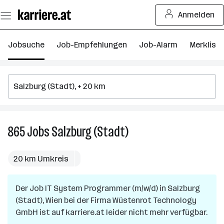
Zum
Anmelden
Seiteninhalt
springen
Jobsuche
Job-Empfehlungen
Job-Alarm
Merkliste
865
Jobs
Salzburg (Stadt)
865
Jobs
in
20 km Umkreis
Salzburg
(Stadt)
Der Job
IT System Programmer (m/w/d)
in
Salzburg
(Stadt), Wien
bei der Firma
Wüstenrot Technology
GmbH
ist auf karriere.at leider nicht mehr verfügbar.