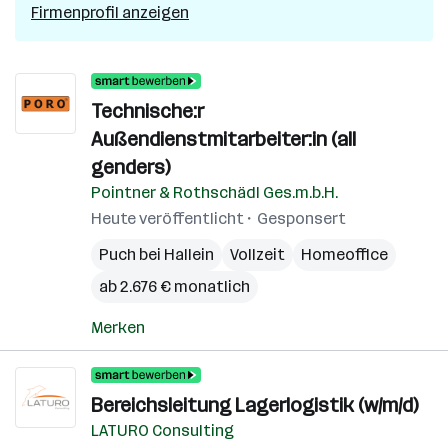
Firmenprofil anzeigen
Technische:r
Außendienstmitarbeiter:in (all
genders)
Pointner & Rothschädl Ges.m.b.H.
Heute veröffentlicht
Gesponsert
Puch bei Hallein
Vollzeit
Homeoffice
ab 2.676 € monatlich
Merken
Bereichsleitung Lagerlogistik (w/m/d)
LATURO Consulting