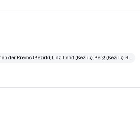
 an der Krems (Bezirk)
,
Linz-Land (Bezirk)
,
Perg (Bezirk)
,
Ried im Innkreis (Bezirk)