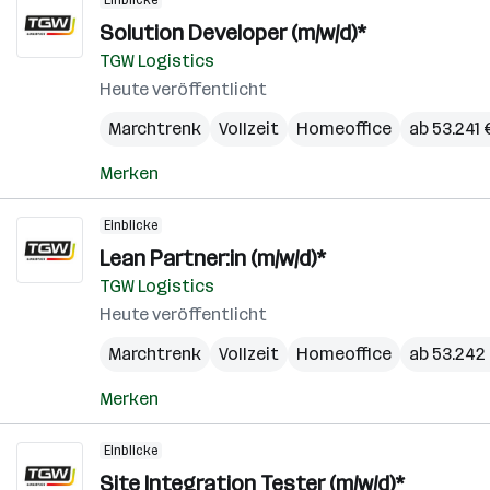
Einblicke
Solution Developer (m/w/d)*
TGW Logistics
Heute veröffentlicht
Marchtrenk
Vollzeit
Homeoffice
ab 53.241 
Merken
Einblicke
Lean Partner:in (m/w/d)*
TGW Logistics
Heute veröffentlicht
Marchtrenk
Vollzeit
Homeoffice
ab 53.242 
Merken
Einblicke
Site Integration Tester (m/w/d)*