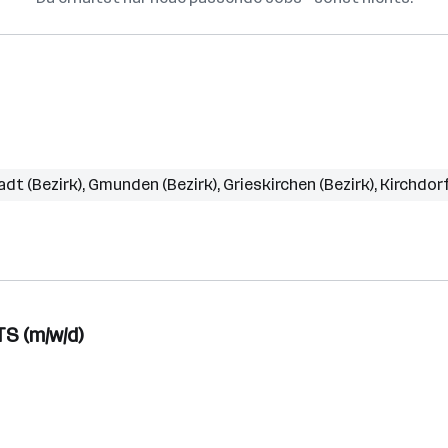
adt (Bezirk)
,
Gmunden (Bezirk)
,
Grieskirchen (Bezirk)
,
Kirchdorf
TS (m/w/d)