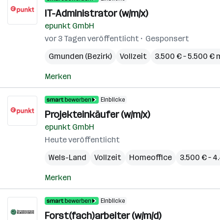
IT-Administrator (w/m/x)
epunkt GmbH
vor 3 Tagen veröffentlicht
Gesponsert
Gmunden (Bezirk)
Vollzeit
3.500 € – 5.500 €
Merken
Einblicke
Projekteinkäufer (w/m/x)
epunkt GmbH
Heute veröffentlicht
Wels-Land
Vollzeit
Homeoffice
3.500 € – 
Merken
Einblicke
Forst(fach)arbeiter (w/m/d)