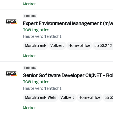
Merken
Einblicke
Expert Environmental Management (m/w
TGW Logistics
Heute veröffentlicht
Marchtrenk
Vollzeit
Homeoffice
ab 53.242 
Merken
Einblicke
Senior Software Developer C#/.NET – Rob
TGW Logistics
Heute veröffentlicht
Marchtrenk
,
Wels
Vollzeit
Homeoffice
ab 5
Merken