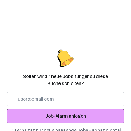
Sollen wir dir neue Jobs für genau diese
Suche schicken?
E-
Mail-
Adresse
Job-Alarm anlegen
Du erhältst nur neue passende Jobs – sonst nichts!