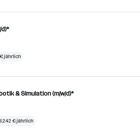
/d)*
€ jährlich
otik & Simulation (m/w/d)*
3.242 € jährlich