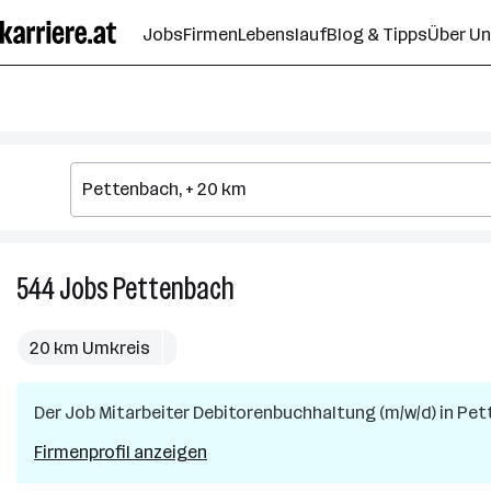
Zum
Jobs
Firmen
Lebenslauf
Blog & Tipps
Über U
Seiteninhalt
springen
544
Jobs
Pettenbach
544
Jobs
in
20 km Umkreis
Pettenbach
Der Job
Mitarbeiter Debitorenbuchhaltung (m/w/d)
in
Pet
Firmenprofil anzeigen