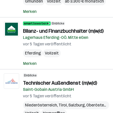
Gmunden
Vollzeit
ab 3.300 € monatlich
Merken
Einblicke
Bilanz- und Finanzbuchhalter (m/w/d)
Lagerhaus Eferding-OÖ. Mitte eGen
vor 5 Tagen veröffentlicht
Eferding
Vollzeit
Merken
Einblicke
Technischer Außendienst (m/w/d)
Saint-Gobain Austria GmbH
vor 5 Tagen veröffentlicht
Niederösterreich
,
Tirol
,
Salzburg
,
Oberösterreich