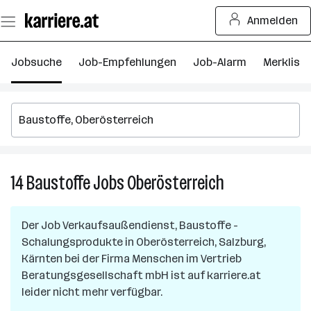
Zum
Anmelden
Seiteninhalt
springen
Jobsuche
Job-Empfehlungen
Job-Alarm
Merkliste
14
Baustoffe
Jobs
Oberösterreich
14
Baustoffe
Jobs
Der Job
Verkaufsaußendienst, Baustoffe -
in
Schalungsprodukte
in
Oberösterreich, Salzburg,
Oberösterreich
Kärnten
bei der Firma
Menschen im Vertrieb
Beratungsgesellschaft mbH
ist auf karriere.at
leider nicht mehr verfügbar.