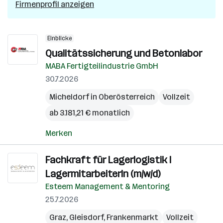
Firmenprofil anzeigen
Einblicke
Qualitätssicherung und Betonlabor
MABA Fertigteilindustrie GmbH
30.7.2026
Micheldorf in Oberösterreich
Vollzeit
ab 3.181,21 € monatlich
Merken
Fachkraft für Lagerlogistik I
LagermitarbeiterIn (m/w/d)
Esteem Management & Mentoring
25.7.2026
Graz
,
Gleisdorf
,
Frankenmarkt
Vollzeit