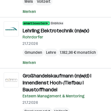
Wels
Vollzeit
Merken
Einblicke
Lehrling Elektrotechnik (m/w/x)
Rohrdorfer
21.7.2026
Gmunden
Lehre
1.182,36 € monatlich
Merken
Großhandelskaufmann (m/w/d) I
Innendienst Hoch-/Tiefbau I
Baustoffhandel
Esteem Management & Mentoring
21.7.2026