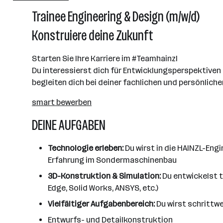
501 - 2500 Mitarbeiter*innen
Trainee Engineering & Design (m/w/d)
Linz
Konstruiere deine Zukunft
Starten Sie Ihre Karriere im #Teamhainzl
Du interessierst dich für Entwicklungsperspektiven 
begleiten dich bei deiner fachlichen und persönliche
smart bewerben
DEINE AUFGABEN
Technologie erleben:
Du wirst in die HAINZL-Eng
Erfahrung im Sondermaschinenbau
3D-Konstruktion & Simulation:
Du entwickelst 
Edge, Solid Works, ANSYS, etc.)
Vielfältiger Aufgabenbereich:
Du wirst schrittwe
Entwurfs- und Detailkonstruktion