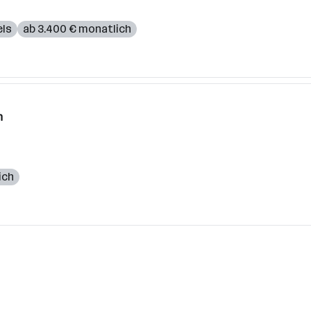
ls
ab 3.400 € monatlich
n
ich