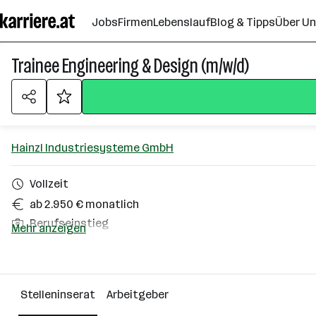
Zum
Jobs
Firmen
Lebenslauf
Blog & Tipps
Über U
Seiteninhalt
springen
Trainee Engineering & Design (m/w/d)
Hainzl Industriesysteme GmbH
Vollzeit
ab 2.950 € monatlich
Berufseinstieg
Mehr anzeigen
Homeoffice möglich
Linz
Stelleninserat
Arbeitgeber
Über das Unternehmen