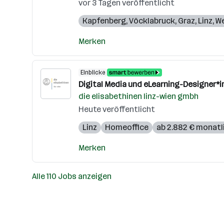
vor 3 Tagen veröffentlicht
Kapfenberg
,
Vöcklabruck
,
Graz
,
Linz
,
We
Merken
Einblicke
Digital Media und eLearning-Designer*i
die elisabethinen linz-wien gmbh
Heute veröffentlicht
Linz
Homeoffice
ab 2.882 € monatl
Merken
Alle 110 Jobs anzeigen