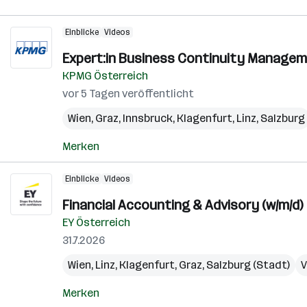
Einblicke
Videos
Expert:in Business Continuity Managem
KPMG Österreich
vor 5 Tagen veröffentlicht
Wien
,
Graz
,
Innsbruck
,
Klagenfurt
,
Linz
,
Salzburg
Merken
Einblicke
Videos
Financial Accounting & Advisory (w/m/d)
EY Österreich
31.7.2026
Wien
,
Linz
,
Klagenfurt
,
Graz
,
Salzburg (Stadt)
V
Merken