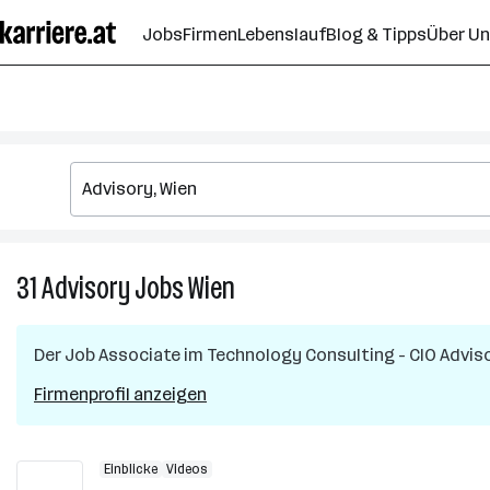
Zum
Jobs
Firmen
Lebenslauf
Blog & Tipps
Über U
Seiteninhalt
springen
31
Advisory
Jobs
Wien
31
Advisory
Jobs
Der Job
Associate im Technology Consulting - CIO Advis
in
Wien
Firmenprofil anzeigen
Einblicke
Videos