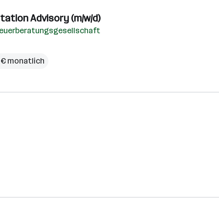
ation Advisory (m/w/d)
teuerberatungsgesellschaft
 € monatlich