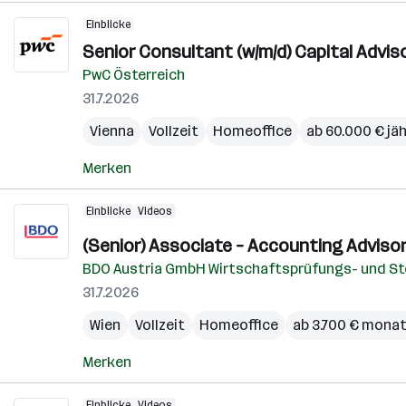
Einblicke
Senior Consultant (w/m/d) Capital Advi
PwC Österreich
31.7.2026
Vienna
Vollzeit
Homeoffice
ab 60.000 € jäh
Merken
Einblicke
Videos
(Senior) Associate – Accounting Adviso
BDO Austria GmbH Wirtschaftsprüfungs- und S
31.7.2026
Wien
Vollzeit
Homeoffice
ab 3.700 € monat
Merken
Einblicke
Videos