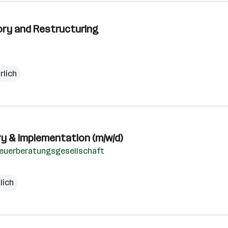
sory and Restructuring
rlich
ry & Implementation (m/w/d)
teuerberatungsgesellschaft
lich