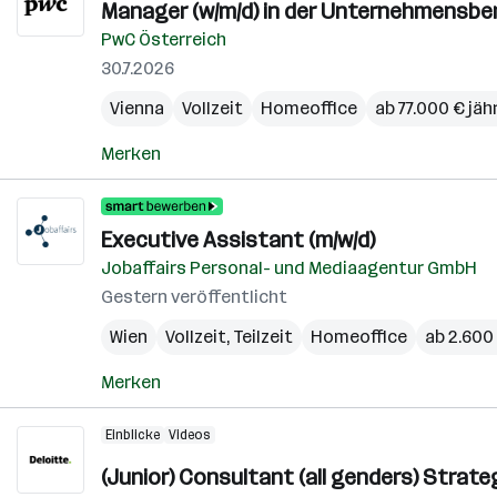
Manager (w/m/d) in der Unternehmensber
PwC Österreich
30.7.2026
Vienna
Vollzeit
Homeoffice
ab 77.000 € jäh
Merken
Executive Assistant (m/w/d)
Jobaffairs Personal- und Mediaagentur GmbH
Gestern veröffentlicht
Wien
Vollzeit, Teilzeit
Homeoffice
ab 2.600
Merken
Einblicke
Videos
(Junior) Consultant (all genders) Stra