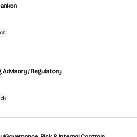
Banken
ich
g Advisory / Regulatory
ich
ry/Governance, Risk & Internal Controls