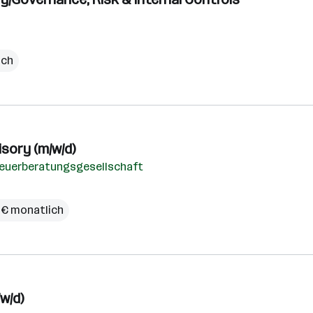
ich
sory (m/w/d)
teuerberatungsgesellschaft
 € monatlich
w/d)