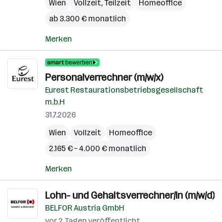
Wien
Vollzeit, Teilzeit
Homeoffice
ab 3.300 € monatlich
Merken
Personalverrechner (m/w/x)
Eurest Restaurationsbetriebsgesellschaft
m.b.H
31.7.2026
Wien
Vollzeit
Homeoffice
2.165 € – 4.000 € monatlich
Merken
Lohn- und Gehaltsverrechner/in (m/w/d)
BELFOR Austria GmbH
vor 2 Tagen veröffentlicht