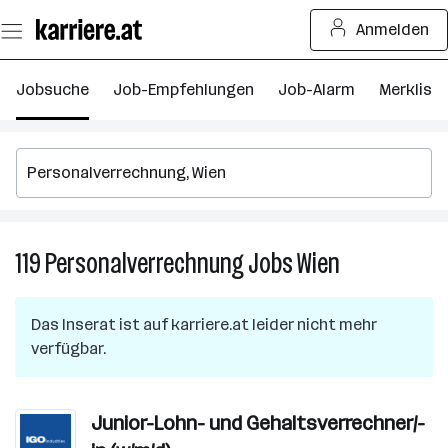
Zum
Anmelden
Seiteninhalt
springen
Jobsuche
Job-Empfehlungen
Job-Alarm
Merkliste
119
Personalverrechnung
Jobs
Wien
119
Personalverre
Jobs
Das Inserat ist auf karriere.at leider nicht mehr
in
verfügbar.
Wien
Junior-Lohn- und Gehaltsverrechner/-