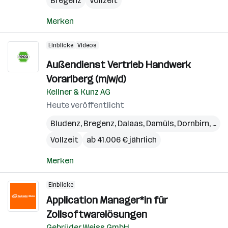
Bregenz
Vollzeit
Merken
Einblicke
Videos
Außendienst Vertrieb Handwerk
Vorarlberg (m/w/d)
Kellner & Kunz AG
Heute veröffentlicht
Bludenz
,
Bregenz
,
Dalaas
,
Damüls
,
Dornbirn
,
Egg
Vollzeit
ab 41.006 € jährlich
Merken
Einblicke
Application Manager*in für
Zollsoftwarelösungen
Gebrüder Weiss GmbH