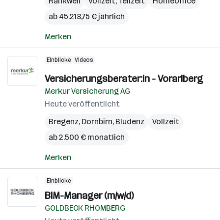
Rankweil
Vollzeit, Teilzeit
Homeoffice
ab 45.213,75 € jährlich
Merken
Einblicke
Videos
Versicherungsberater:in - Vorarlberg
Merkur Versicherung AG
Heute veröffentlicht
Bregenz
,
Dornbirn
,
Bludenz
Vollzeit
ab 2.500 € monatlich
Merken
Einblicke
BIM-Manager (m/w/d)
GOLDBECK RHOMBERG