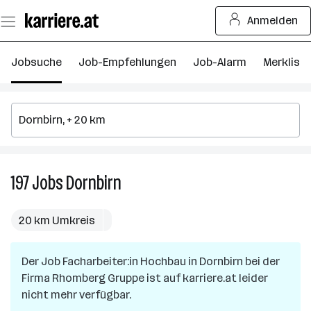
Zum
Anmelden
Seiteninhalt
springen
Jobsuche
Job-Empfehlungen
Job-Alarm
Merkliste
197
Jobs
Dornbirn
197
Jobs
in
20 km Umkreis
Dornbirn
Der Job
Facharbeiter:in Hochbau
in
Dornbirn
bei der
Firma
Rhomberg Gruppe
ist auf karriere.at leider
nicht mehr verfügbar.