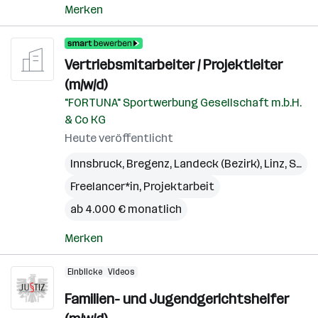
Merken
Vertriebsmitarbeiter / Projektleiter
(m/w/d)
"FORTUNA" Sportwerbung Gesellschaft m.b.H.
& Co KG
Heute veröffentlicht
Innsbruck
,
Bregenz
,
Landeck (Bezirk)
,
Linz
,
St. Pölten
Freelancer*in, Projektarbeit
ab 4.000 € monatlich
Merken
Einblicke
Videos
Familien- und Jugendgerichtshelfer