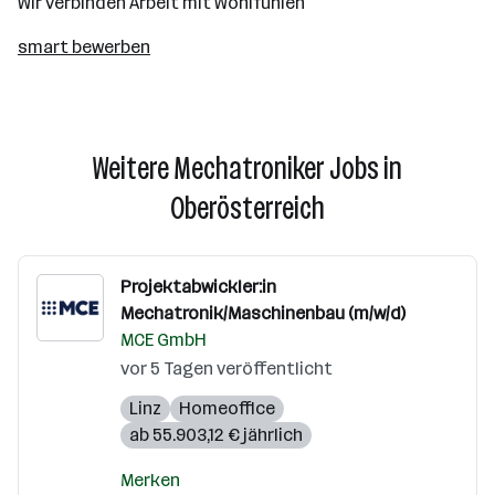
Wir verbinden Arbeit mit Wohlfühlen
smart bewerben
Weitere Mechatroniker Jobs in
Oberösterreich
Projektabwickler:in
Mechatronik/Maschinenbau (m/w/d)
MCE GmbH
vor 5 Tagen veröffentlicht
Linz
Homeoffice
ab 55.903,12 € jährlich
Merken