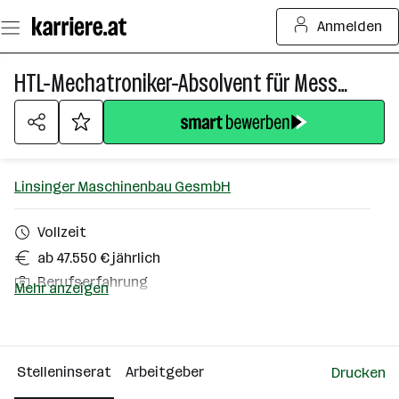
Zum
Anmelden
Seiteninhalt
springen
HTL-Mechatroniker-Absolvent für Messsysteme für die Bahnindustrie (m/w/d)
Linsinger Maschinenbau GesmbH
Vollzeit
ab 47.550 € jährlich
Berufserfahrung
Mehr anzeigen
Steyrermühl
Über das Unternehmen
Stelleninserat
Arbeitgeber
Drucken
101 - 500 Mitarbeiter*innen