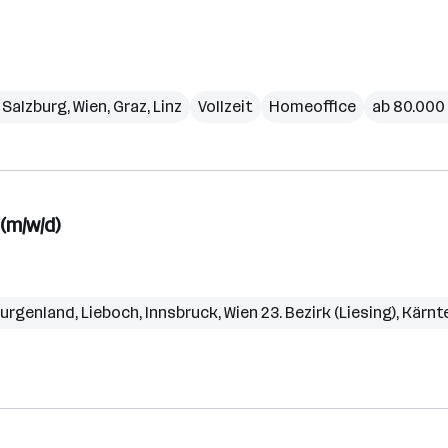
,
Salzburg
,
Wien
,
Graz
,
Linz
Vollzeit
Homeoffice
ab 80.000 
(m/w/d)
urgenland
,
Lieboch
,
Innsbruck
,
Wien 23. Bezirk (Liesing)
,
Kärnt