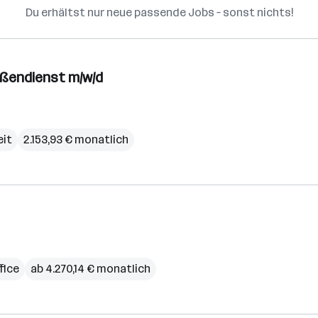
Du erhältst nur neue passende Jobs – sonst nichts!
ußendienst m/w/d
eit
2.153,93 € monatlich
fice
ab 4.270,14 € monatlich