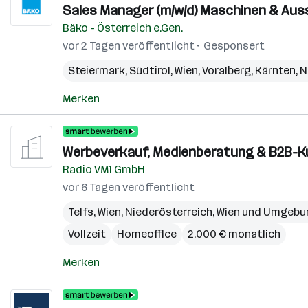
Sales Manager (m/w/d) Maschinen & Aus
Bäko - Österreich e.Gen.
vor 2 Tagen veröffentlicht
Gesponsert
Steiermark
,
Südtirol
,
Wien
,
Voralberg
,
Kärnten
,
N
Merken
Werbeverkauf, Medienberatung & B2B-K
Radio VM1 GmbH
vor 6 Tagen veröffentlicht
Telfs
,
Wien
,
Niederösterreich
,
Wien und Umgebu
Vollzeit
Homeoffice
2.000 € monatlich
Merken