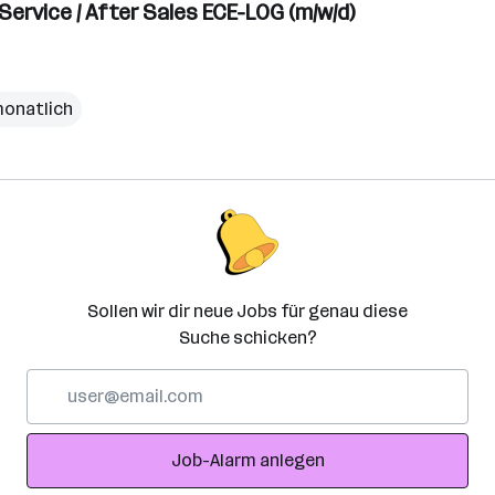
ervice / After Sales ECE-LOG (m/w/d)
monatlich
Sollen wir dir neue Jobs für genau diese
Suche schicken?
E-
Mail-
Adresse
Job-Alarm anlegen