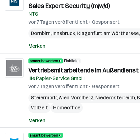
Sales Expert Security (m/w/d)
NTS
vor 7 Tagen veröffentlicht
Gesponsert
Dornbirn
,
Innsbruck
,
Klagenfurt am Wörthersee
Merken
Einblicke
Vertriebsmitarbeitende im Außendienst 
Ille Papier-Service GmbH
vor 7 Tagen veröffentlicht
Gesponsert
Steiermark
,
Wien
,
Voralberg
,
Niederösterreich
,
B
Vollzeit
Homeoffice
Merken