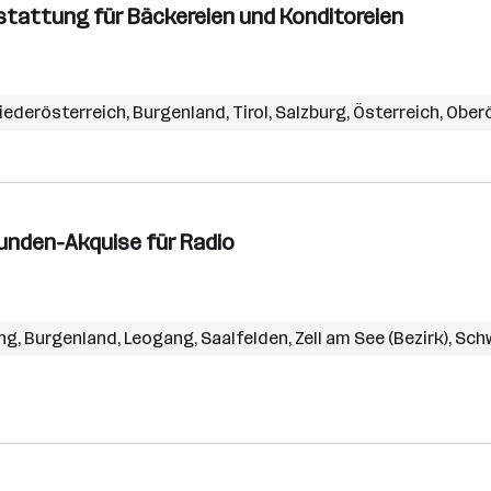
stattung für Bäckereien und Konditoreien
iederösterreich
,
Burgenland
,
Tirol
,
Salzburg
,
Österreich
,
Oberö
unden-Akquise für Radio
ng
,
Burgenland
,
Leogang
,
Saalfelden
,
Zell am See (Bezirk)
,
Sch