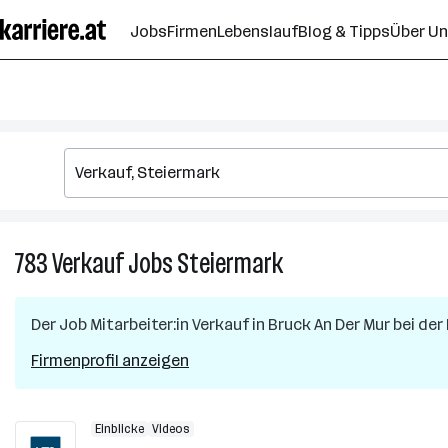
Zum
Jobs
Firmen
Lebenslauf
Blog & Tipps
Über U
Seiteninhalt
springen
783
Verkauf
Jobs
Steiermark
783
Verkauf
Jobs
Der Job
Mitarbeiter:in Verkauf
in
Bruck An Der Mur
bei der
in
Steiermark
Firmenprofil anzeigen
Einblicke
Videos