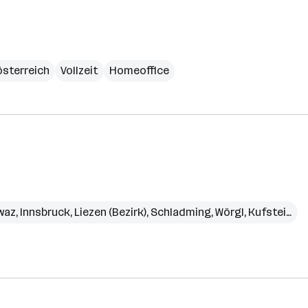
sterreich
Vollzeit
Homeoffice
waz
,
Innsbruck
,
Liezen (Bezirk)
,
Schladming
,
Wörgl
,
Kufstein (Bezirk)