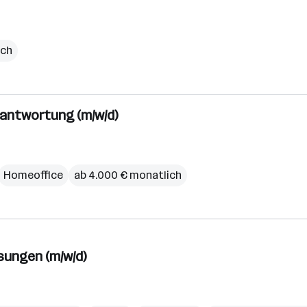
ich
antwortung (m/w/d)
Homeoffice
ab 4.000 € monatlich
ungen (m/w/d)