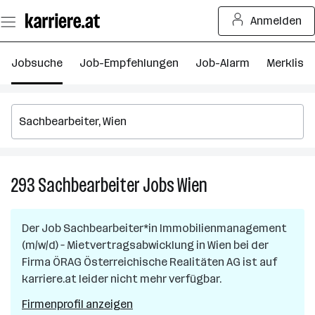
Zum
Anmelden
Seiteninhalt
springen
Jobsuche
Job-Empfehlungen
Job-Alarm
Merkliste
293
Sachbearbeiter
Jobs
Wien
293
Sachbearbeiter
Jobs
Der Job
Sachbearbeiter*in Immobilienmanagement
in
(m/w/d) – Mietvertragsabwicklung
in
Wien
bei der
Wien
Firma
ÖRAG Österreichische Realitäten AG
ist auf
karriere.at leider nicht mehr verfügbar.
Firmenprofil anzeigen