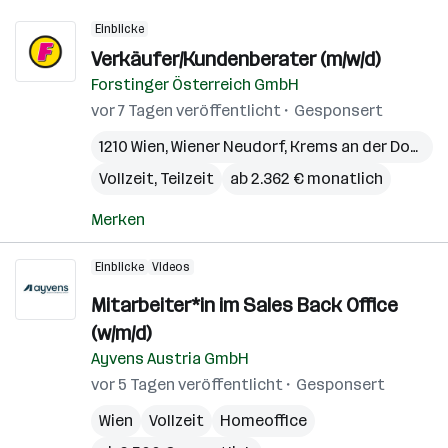
Einblicke
Verkäufer/Kundenberater (m/w/d)
Forstinger Österreich GmbH
vor 7 Tagen veröffentlicht
Gesponsert
1210 Wien
,
Wiener Neudorf
,
Krems an der Donau
,
Vollzeit, Teilzeit
ab 2.362 € monatlich
Merken
Einblicke
Videos
Mitarbeiter*in im Sales Back Office
(w/m/d)
Ayvens Austria GmbH
vor 5 Tagen veröffentlicht
Gesponsert
Wien
Vollzeit
Homeoffice