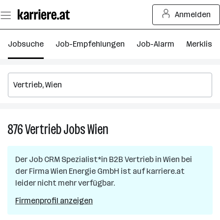
Zum
Anmelden
Seiteninhalt
springen
Jobsuche
Job-Empfehlungen
Job-Alarm
Merkliste
876
Vertrieb
Jobs
Wien
876
Vertrieb
Jobs
Der Job
CRM Spezialist*in B2B Vertrieb
in
Wien
bei
in
der Firma
Wien Energie GmbH
ist auf karriere.at
Wien
leider nicht mehr verfügbar.
Firmenprofil anzeigen