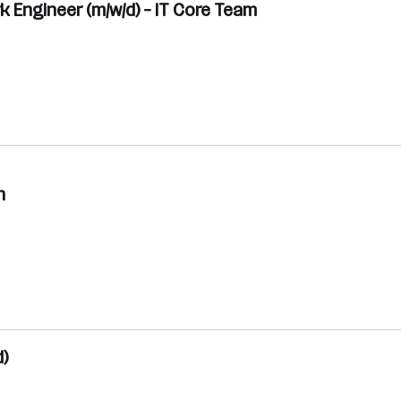
 Engineer (m/w/d) – IT Core Team
h
)