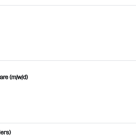
re (m/w/d)
ers)