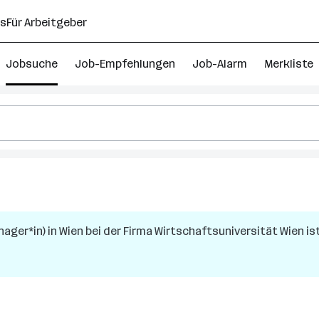
ns
Für Arbeitgeber
Jobsuche
Job-Empfehlungen
Job-Alarm
Merkliste
ministrator
nager*in)
in
Wien
bei der Firma
Wirtschaftsuniversität Wien
is