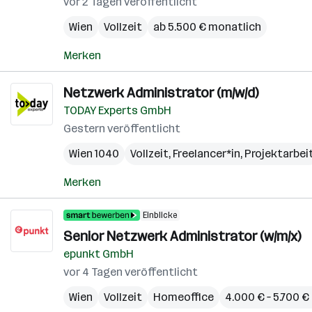
vor 2 Tagen veröffentlicht
Wien
Vollzeit
ab 5.500 € monatlich
Merken
Netzwerk Administrator (m/w/d)
TODAY Experts GmbH
Gestern veröffentlicht
Wien 1040
Vollzeit, Freelancer*in, Projektarbei
Merken
Einblicke
Senior Netzwerk Administrator (w/m/x)
epunkt GmbH
vor 4 Tagen veröffentlicht
Wien
Vollzeit
Homeoffice
4.000 € – 5.700 