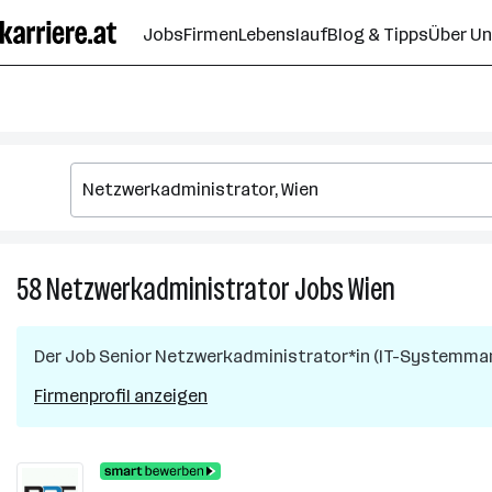
Zum
Jobs
Firmen
Lebenslauf
Blog & Tipps
Über U
Seiteninhalt
springen
58
Netzwerkadministrator
Jobs
Wien
58
Netzwerkad
Jobs
Der Job
Senior Netzwerkadministrator*in (IT-Systemma
in
Wien
Firmenprofil anzeigen