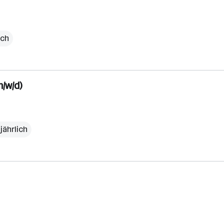
ich
/w/d)
jährlich