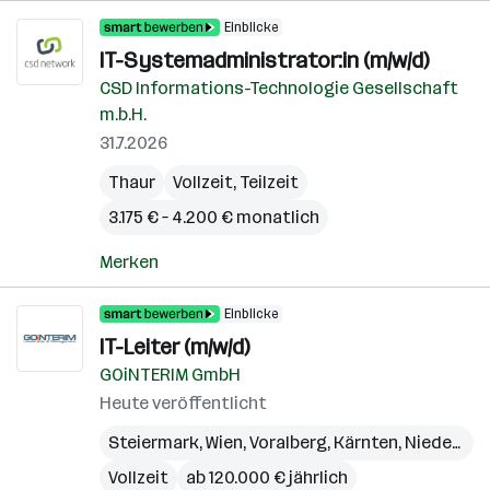
Einblicke
IT-Systemadministrator:in (m/w/d)
CSD Informations-Technologie Gesellschaft
m.b.H.
31.7.2026
Thaur
Vollzeit, Teilzeit
3.175 € – 4.200 € monatlich
Merken
Einblicke
IT-Leiter (m/w/d)
GOiNTERIM GmbH
Heute veröffentlicht
Steiermark
,
Wien
,
Voralberg
,
Kärnten
,
Niederösterreich
Vollzeit
ab 120.000 € jährlich