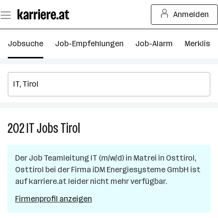
Zum
Anmelden
Seiteninhalt
springen
Jobsuche
Job-Empfehlungen
Job-Alarm
Merkliste
202
IT
Jobs
Tirol
202
IT
Jobs
Der Job
Teamleitung IT (m/w/d)
in
Matrei in Osttirol,
in
Osttirol
bei der Firma
iDM Energiesysteme GmbH
ist
Tirol
auf karriere.at leider nicht mehr verfügbar.
Firmenprofil anzeigen