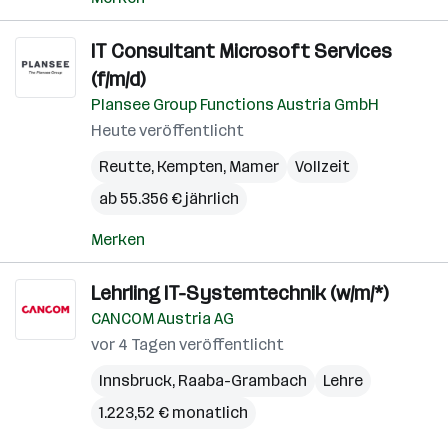
IT Consultant Microsoft Services
(f/m/d)
Plansee Group Functions Austria GmbH
Heute veröffentlicht
Reutte
,
Kempten
,
Mamer
Vollzeit
ab 55.356 € jährlich
Merken
Lehrling IT-Systemtechnik (w/m/*)
CANCOM Austria AG
vor 4 Tagen veröffentlicht
Innsbruck
,
Raaba-Grambach
Lehre
1.223,52 € monatlich