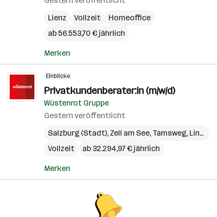
Gestern veröffentlicht
Lienz
Vollzeit
Homeoffice
ab 56.553,70 € jährlich
Merken
Einblicke
Privatkundenberater:in (m/w/d)
Wüstenrot Gruppe
Gestern veröffentlicht
Salzburg (Stadt)
,
Zell am See
,
Tamsweg
,
Linz
,
Gm
Vollzeit
ab 32.294,97 € jährlich
Merken