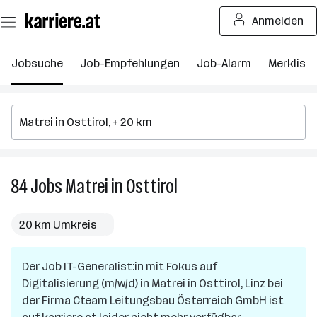
Zum
Anmelden
Seiteninhalt
springen
Jobsuche
Job-Empfehlungen
Job-Alarm
Merkliste
84
Jobs
Matrei in Osttirol
84
Jobs
in
20 km Umkreis
Matrei
in
Der Job
IT-Generalist:in mit Fokus auf
Osttirol
Digitalisierung (m/w/d)
in
Matrei in Osttirol, Linz
bei
der Firma
Cteam Leitungsbau Österreich GmbH
ist