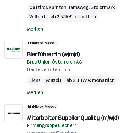
Osttirol
,
Kärnten
,
Tamsweg
,
Steiermark
Vollzeit
ab 2.535 € monatlich
Merken
Einblicke
Videos
Bierführer*in (w/m/d)
Brau Union Österreich AG
Heute veröffentlicht
Lienz
Vollzeit
ab 2.811,77 € monatlich
Merken
Einblicke
Videos
Mitarbeiter Supplier Quality (m/w/d)
Firmengruppe Liebherr