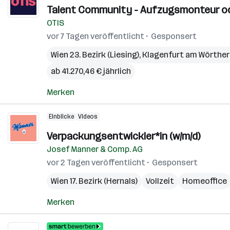
Talent Community - Aufzugsmonteur ode
OTIS
vor 7 Tagen veröffentlicht
Gesponsert
Wien 23. Bezirk (Liesing)
,
Klagenfurt am Wörthe
ab 41.270,46 € jährlich
Merken
Einblicke
Videos
Verpackungsentwickler*in (w/m/d)
Josef Manner & Comp. AG
vor 2 Tagen veröffentlicht
Gesponsert
Wien 17. Bezirk (Hernals)
Vollzeit
Homeoffice
Merken