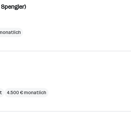
 Spengler)
 monatlich
it
4.500 € monatlich