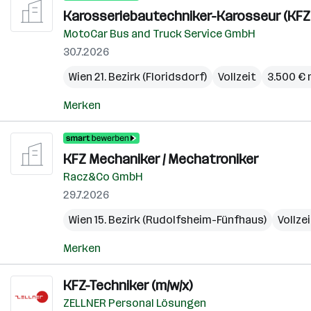
Karosseriebautechniker-Karosseur (KFZ
MotoCar Bus and Truck Service GmbH
30.7.2026
Wien 21. Bezirk (Floridsdorf)
Vollzeit
3.500 €
Merken
KFZ Mechaniker / Mechatroniker
Racz&Co GmbH
29.7.2026
Wien 15. Bezirk (Rudolfsheim-Fünfhaus)
Vollze
Merken
KFZ-Techniker (m/w/x)
ZELLNER Personal Lösungen