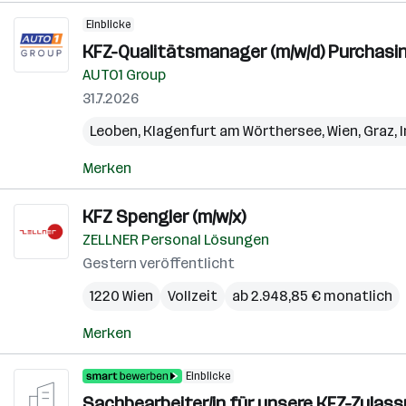
Einblicke
KFZ-Qualitätsmanager (m/w/d) Purchasin
AUTO1 Group
31.7.2026
Leoben
,
Klagenfurt am Wörthersee
,
Wien
,
Graz
,
Merken
KFZ Spengler (m/w/x)
ZELLNER Personal Lösungen
Gestern veröffentlicht
1220 Wien
Vollzeit
ab 2.948,85 € monatlich
Merken
Einblicke
Sachbearbeiter/in für unsere KFZ-Zulas