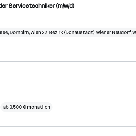
r Servicetechniker (m/w/d)
rsee
,
Dornbirn
,
Wien 22. Bezirk (Donaustadt)
,
Wiener Neudorf
,
W
ab 3.500 € monatlich