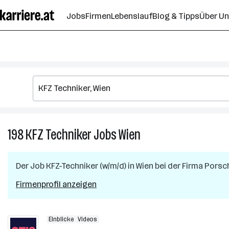
Zum
Jobs
Firmen
Lebenslauf
Blog & Tipps
Über U
Seiteninhalt
springen
198
KFZ Techniker
Jobs
Wien
198
KFZ
Techniker
Der Job
KFZ-Techniker (w/m/d)
in
Wien
bei der Firma
Porsch
Jobs
in
Firmenprofil anzeigen
Wien
Einblicke
Videos