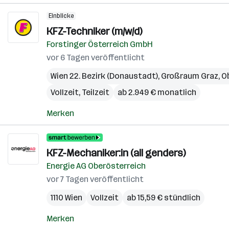
Einblicke
KFZ-Techniker (m/w/d)
Forstinger Österreich GmbH
vor 6 Tagen veröffentlicht
Wien 22. Bezirk (Donaustadt)
,
Großraum Graz
,
O
Vollzeit, Teilzeit
ab 2.949 € monatlich
Merken
KFZ-Mechaniker:in (all genders)
Energie AG Oberösterreich
vor 7 Tagen veröffentlicht
1110 Wien
Vollzeit
ab 15,59 € stündlich
Merken