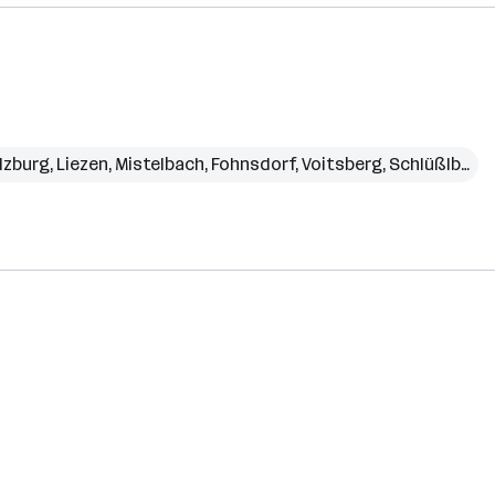
lzburg
,
Liezen
,
Mistelbach
,
Fohnsdorf
,
Voitsberg
,
Schlüßlberg
,