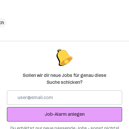
ch
Sollen wir dir neue Jobs für genau diese
Suche schicken?
E-
Mail-
Adresse
Job-Alarm anlegen
Du erhältst nur neue passende Jobs – sonst nichts!