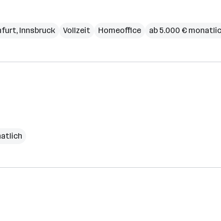
nfurt
,
Innsbruck
Vollzeit
Homeoffice
ab 5.000 € monatli
atlich