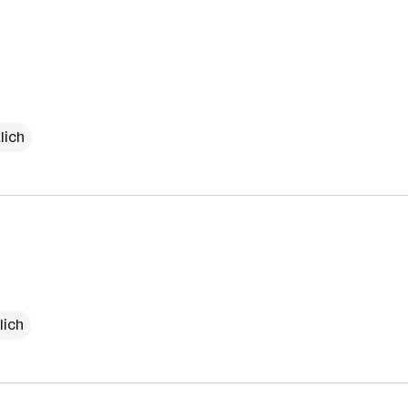
lich
lich