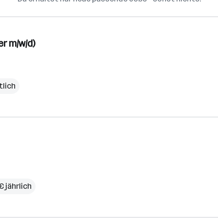
er m/w/d)
tlich
€ jährlich