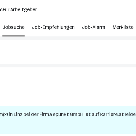
ns
Für Arbeitgeber
Jobsuche
Job-Empfehlungen
Job-Alarm
Merkliste
m/x)
in
Linz
bei der Firma
epunkt GmbH
ist auf karriere.at leid