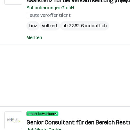
Assistenz für die Verkaufsleitung (m/w/d
Schachermayer GmbH
Heute veröffentlicht
Linz
Vollzeit
ab 2.362 € monatlich
Merken
Senior Consultant für den Bereich Restr
Job World GmbH