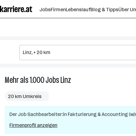
Zum
Jobs
Firmen
Lebenslauf
Blog & Tipps
Über U
Seiteninhalt
springen
Mehr als 1.000
Jobs
Linz
Mehr
als
1.000
20 km Umkreis
Jobs
in
Der Job
Sachbearbeiter:in Fakturierung & Accounting (w/
Linz
Firmenprofil anzeigen