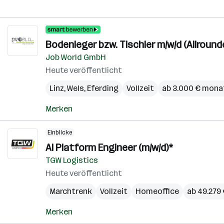
Bodenleger bzw. Tischler m/w/d (Allround
Job World GmbH
Heute veröffentlicht
Linz
,
Wels
,
Eferding
Vollzeit
ab 3.000 € mona
Merken
Einblicke
AI Platform Engineer (m/w/d)*
TGW Logistics
Heute veröffentlicht
Marchtrenk
Vollzeit
Homeoffice
ab 49.279 
Merken