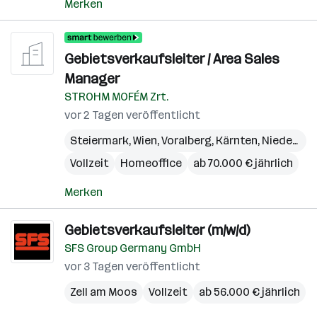
Merken
Gebietsverkaufsleiter / Area Sales
Manager
STROHM MOFÉM Zrt.
vor 2 Tagen veröffentlicht
Steiermark
,
Wien
,
Voralberg
,
Kärnten
,
Niederösterreich
Vollzeit
Homeoffice
ab 70.000 € jährlich
Merken
Gebietsverkaufsleiter (m/w/d)
SFS Group Germany GmbH
vor 3 Tagen veröffentlicht
Zell am Moos
Vollzeit
ab 56.000 € jährlich