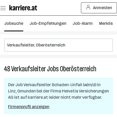
Zum
Anmelden
Seiteninhalt
springen
Jobsuche
Job-Empfehlungen
Job-Alarm
Merkliste
48
Verkaufsleiter
Jobs
Oberösterreich
48
Verkaufsle
Jobs
Der Job
Verkaufsleiter Schaden-Unfall (w/m/d)
in
in
Linz, Gmunden
bei der Firma
Helvetia Versicherungen
Oberöster
AG
ist auf karriere.at leider nicht mehr verfügbar.
Firmenprofil anzeigen