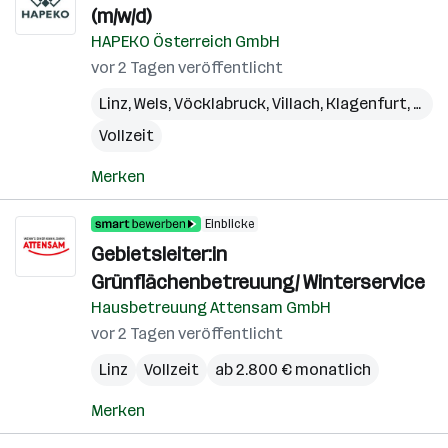
(m/w/d)
HAPEKO Österreich GmbH
vor 2 Tagen veröffentlicht
Linz
,
Wels
,
Vöcklabruck
,
Villach
,
Klagenfurt
,
Graz
Vollzeit
Merken
Einblicke
Gebietsleiter:in
Grünflächenbetreuung/ Winterservice
Hausbetreuung Attensam GmbH
vor 2 Tagen veröffentlicht
Linz
Vollzeit
ab 2.800 € monatlich
Merken