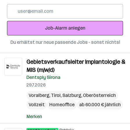
E-
Mail-
Adresse
Job-Alarm anlegen
Du erhältst nur neue passende Jobs – sonst nichts!
Gebietsverkaufsleiter Implantologie &
MIS (m/w/d)
Dentsply Sirona
29.7.2026
Voralberg
,
Tirol
,
Salzburg
,
Oberösterreich
Vollzeit
Homeoffice
ab 60.000 € jährlich
Merken