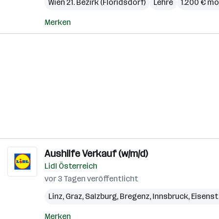
Wien 21. Bezirk (Floridsdorf)
Lehre
1.200 € mo
Merken
Aushilfe Verkauf (w/m/d)
Lidl Österreich
vor 3 Tagen veröffentlicht
Linz
,
Graz
,
Salzburg
,
Bregenz
,
Innsbruck
,
Eisens
Merken