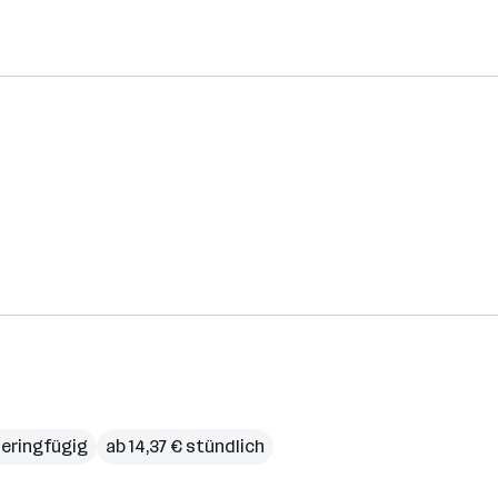
eringfügig
ab 14,37 € stündlich