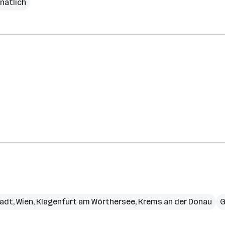
natlich
tadt
,
Wien
,
Klagenfurt am Wörthersee
,
Krems an der Donau
G