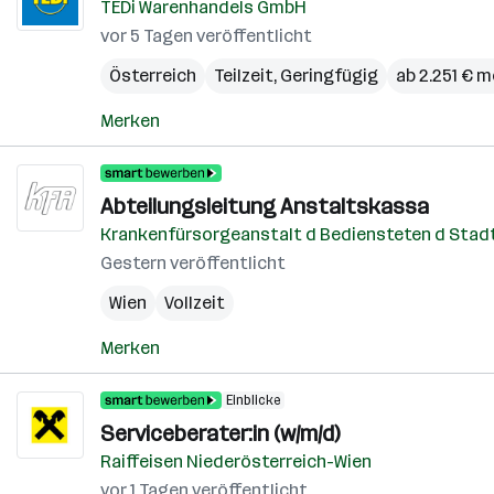
TEDi Warenhandels GmbH
vor 5 Tagen veröffentlicht
Österreich
Teilzeit, Geringfügig
ab 2.251 € 
Merken
Abteilungsleitung Anstaltskassa
Krankenfürsorgeanstalt d Bediensteten d Stadt
Gestern veröffentlicht
Wien
Vollzeit
Merken
Einblicke
Serviceberater:in (w/m/d)
Raiffeisen Niederösterreich-Wien
vor 1 Tagen veröffentlicht