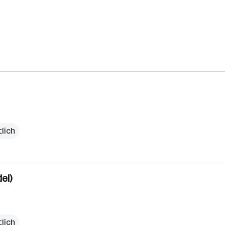
lich
el)
lich