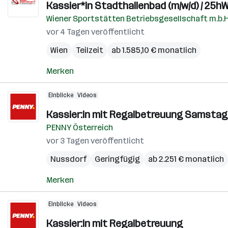
Kassier*in Stadthallenbad (m/w/d) / 25h
Wiener Sportstätten Betriebsgesellschaft m.b.
vor 4 Tagen veröffentlicht
Wien
Teilzeit
ab 1.585,10 € monatlich
Merken
Einblicke
Videos
Kassier:in mit Regalbetreuung Samstag
PENNY Österreich
vor 3 Tagen veröffentlicht
Nussdorf
Geringfügig
ab 2.251 € monatlich
Merken
Einblicke
Videos
Kassier:in mit Regalbetreuung