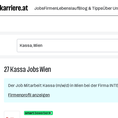
Zum
Jobs
Firmen
Lebenslauf
Blog & Tipps
Über U
Seiteninhalt
springen
27
Kassa
Jobs
Wien
27
Kassa
Jobs
Der Job
Mitarbeit Kassa (m/w/d)
in
Wien
bei der Firma
INTE
in
Wien
Firmenprofil anzeigen