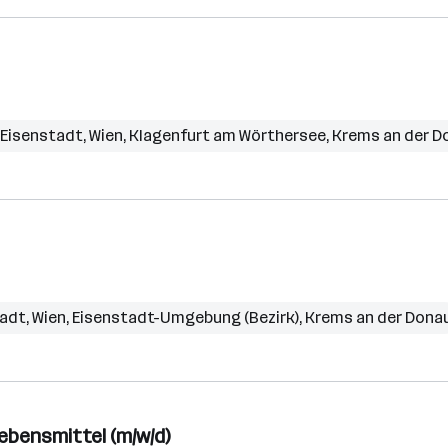
Eisenstadt
,
Wien
,
Klagenfurt am Wörthersee
,
Krems an der D
tadt
,
Wien
,
Eisenstadt-Umgebung (Bezirk)
,
Krems an der Dona
ebensmittel (m/w/d)