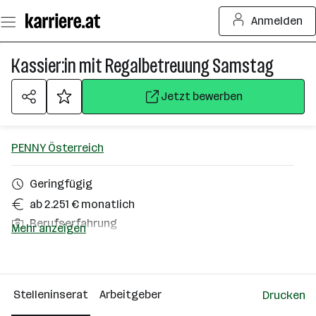
Zum
Anmelden
Seiteninhalt
springen
Kassier:in mit Regalbetreuung Samstag
Jetzt bewerben
PENNY Österreich
Geringfügig
ab 2.251 € monatlich
Berufserfahrung
Mehr anzeigen
Nussdorf
Über das Unternehmen
Stelleninserat
Arbeitgeber
Drucken
501+ Mitarbeiter*innen