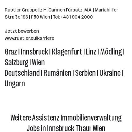
Rustler Gruppe
|
z.H. Carmen Fürsatz, M.A.
|
Mariahilfer
Straße 196
|
1150 Wien
|
Tel: +43 1 904 2000
Jetzt bewerben
www.rustler.eu/karriere
Graz I Innsbruck I Klagenfurt I Linz I Mödling I
Salzburg I Wien
Deutschland I Rumänien I Serbien I Ukraine I
Ungarn
Weitere Assistenz Immobilienverwaltung
Jobs in Innsbruck Thaur Wien