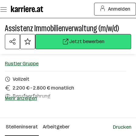
Zum
Anmelden
Seiteninhalt
springen
Assistenz Immobilienverwaltung (m/w/d)
Jetzt bewerben
Rustler Gruppe
Vollzeit
2.200 € – 2.800 € monatlich
Berufserfahrung
Mehr anzeigen
Homeoffice möglich
Innsbruck, Thaur, Wien
Stelleninserat
Arbeitgeber
Drucken
Über das Unternehmen