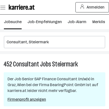
Zum
Anmelden
Seiteninhalt
springen
Jobsuche
Job-Empfehlungen
Job-Alarm
Merkliste
452
Consultant
Jobs
Steiermark
452
Consultant
Jobs
Der Job
Senior SAP Finance Consultant (m/w/x)
in
in
Graz, Wien
bei der Firma
BearingPoint GmbH
ist auf
Steiermark
karriere.at leider nicht mehr verfügbar.
Firmenprofil anzeigen