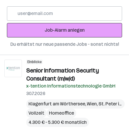
E-
Mail-
Adresse
Job-Alarm anlegen
Du erhältst nur neue passende Jobs – sonst nichts!
Einblicke
Senior Information Security
Consultant (m/w/d)
x-tention Informationstechnologie GmbH
30.7.2026
Klagenfurt am Wörthersee
,
Wien
,
St. Peter in der Au
Vollzeit
Homeoffice
4.300 € – 5.300 € monatlich