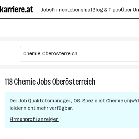
Zum
Jobs
Firmen
Lebenslauf
Blog & Tipps
Über U
Seiteninhalt
springen
118
Chemie
Jobs
Oberösterreich
118
Chemie
Jobs
Der Job
Qualitätsmanager / QS-Spezialist Chemie (m/w/d
in
leider nicht mehr verfügbar.
Oberösterreich
Firmenprofil anzeigen