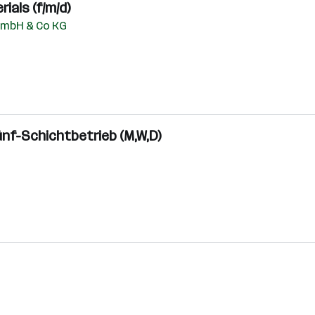
ials (f/m/d)
 GmbH & Co KG
ünf-Schichtbetrieb (M,W,D)