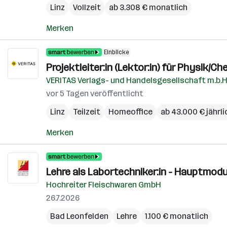
Linz
Vollzeit
ab 3.308 € monatlich
Merken
Einblicke
Projektleiter:in (Lektor:in) für Physik/Ch
VERITAS Verlags- und Handelsgesellschaft m.b.H
vor 5 Tagen veröffentlicht
Linz
Teilzeit
Homeoffice
ab 43.000 € jährli
Merken
Lehre als Labortechniker:in - Hauptmod
Hochreiter Fleischwaren GmbH
26.7.2026
Bad Leonfelden
Lehre
1.100 € monatlich