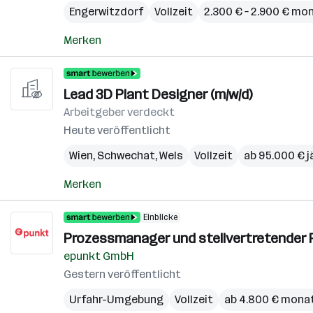
Engerwitzdorf
Vollzeit
2.300 € – 2.900 € mo
Merken
Lead 3D Plant Designer (m/w/d)
Arbeitgeber verdeckt
Heute veröffentlicht
Wien
,
Schwechat
,
Wels
Vollzeit
ab 95.000 € j
Merken
Einblicke
Prozessmanager und stellvertretender P
epunkt GmbH
Gestern veröffentlicht
Urfahr-Umgebung
Vollzeit
ab 4.800 € monat