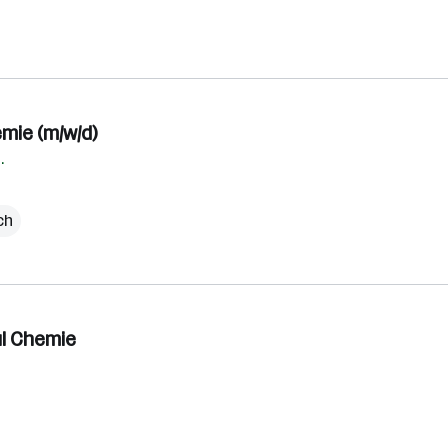
emie (m/w/d)
.
ch
ul Chemie