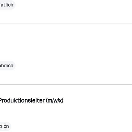
natlich
ährlich
roduktionsleiter (m/w/x)
lich