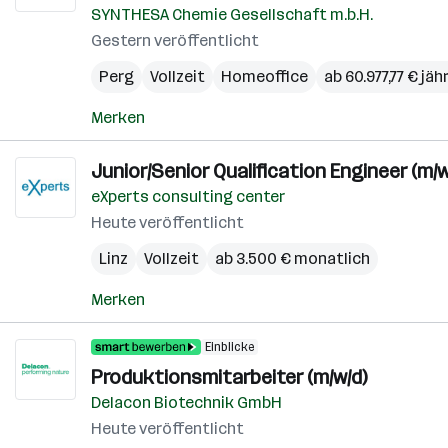
SYNTHESA Chemie Gesellschaft m.b.H.
Gestern veröffentlicht
Perg
Vollzeit
Homeoffice
ab 60.977,77 € jäh
Merken
Junior/Senior Qualification Engineer (m/w
eXperts consulting center
Heute veröffentlicht
Linz
Vollzeit
ab 3.500 € monatlich
Merken
Einblicke
Produktionsmitarbeiter (m/w/d)
Delacon Biotechnik GmbH
Heute veröffentlicht