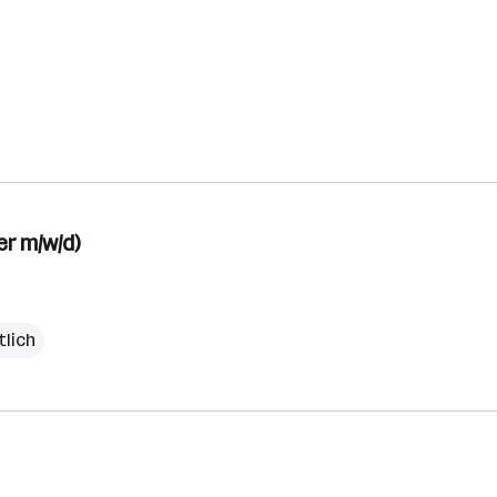
er m/w/d)
tlich