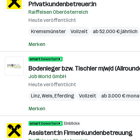
Privatkundenbetreuer:in
Raiffeisen Oberösterreich
Heute veröffentlicht
Kremsmünster
Vollzeit
ab 52.000 € jährlich
Merken
Bodenleger bzw. Tischler m/w/d (Allround
Job World GmbH
Heute veröffentlicht
Linz
,
Wels
,
Eferding
Vollzeit
ab 3.000 € mona
Merken
Einblicke
Assistent:in Firmenkundenbetreuung