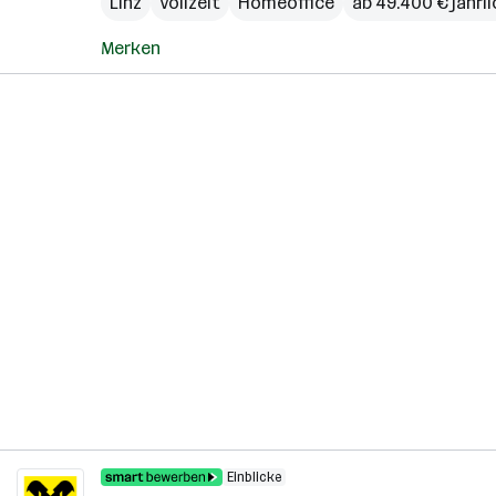
Linz
Vollzeit
Homeoffice
ab 49.400 € jährli
Merken
Einblicke