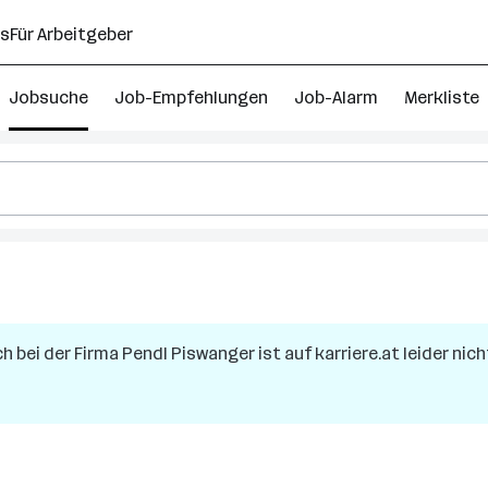
ns
Für Arbeitgeber
Jobsuche
Job-Empfehlungen
Job-Alarm
Merkliste
ch
bei der Firma
Pendl Piswanger
ist auf karriere.at leider nic
h