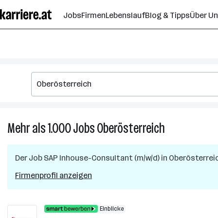
Zum
Jobs
Firmen
Lebenslauf
Blog & Tipps
Über U
Seiteninhalt
springen
Mehr als 1.000
Jobs
Oberösterreich
Mehr
als
1.000
Der Job
SAP Inhouse-Consultant (m/w/d)
in
Oberösterrei
Jobs
in
Firmenprofil anzeigen
Oberösterreic
Einblicke