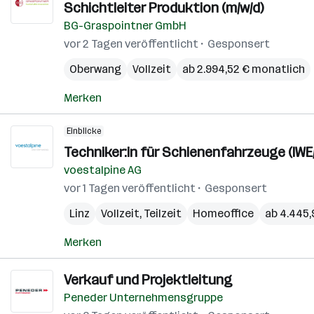
Schichtleiter Produktion (m/w/d)
BG-Graspointner GmbH
vor 2 Tagen veröffentlicht
Gesponsert
Oberwang
Vollzeit
ab 2.994,52 € monatlich
Merken
Einblicke
Techniker:in für Schienenfahrzeuge (IWE
voestalpine AG
vor 1 Tagen veröffentlicht
Gesponsert
Linz
Vollzeit, Teilzeit
Homeoffice
ab 4.445,
Merken
Verkauf und Projektleitung
Peneder Unternehmensgruppe