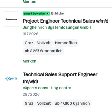
Merken
Einblicke
Project Engineer Technical Sales w/m/d
Jungheinrich Systemlösungen GmbH
31.7.2026
Graz
Vollzeit
Homeoffice
ab 3.267 € monatlich
Merken
Technical Sales Support Engineer
(m/w/d)
eXperts consulting center
28.7.2026
Graz
Vollzeit
ab 47.600 € jährlich