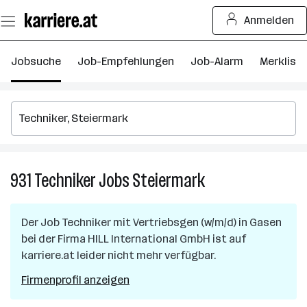
Zum
Anmelden
Seiteninhalt
springen
Jobsuche
Job-Empfehlungen
Job-Alarm
Merkliste
931
Techniker
Jobs
Steiermark
931
Techniker
Jobs
Der Job
Techniker mit Vertriebsgen (w/m/d)
in
Gasen
in
bei der Firma
HILL International GmbH
ist auf
Steiermark
karriere.at leider nicht mehr verfügbar.
Firmenprofil anzeigen