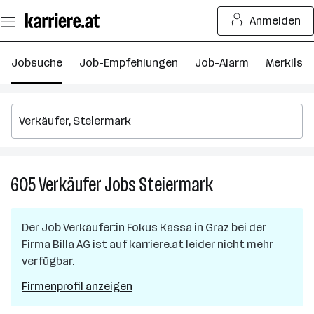
Zum
Anmelden
Seiteninhalt
springen
Jobsuche
Job-Empfehlungen
Job-Alarm
Merkliste
605
Verkäufer
Jobs
Steiermark
605
Verkäufer
Jobs
Der Job
Verkäufer:in Fokus Kassa
in
Graz
bei der
in
Firma
Billa AG
ist auf karriere.at leider nicht mehr
Steiermark
verfügbar.
Firmenprofil anzeigen