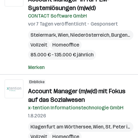
Systemlösungen (m/w/d)
CONTACT Software GmbH
vor 7 Tagen veröffentlicht
Gesponsert
Steiermark
,
Wien
,
Niederösterreich
,
Burgenland
Vollzeit
Homeoffice
85.000 € – 135.000 € jährlich
Merken
Einblicke
Account Manager (m/w/d) mit Fokus
auf das Sozialwesen
x-tention Informationstechnologie GmbH
1.8.2026
Klagenfurt am Wörthersee
,
Wien
,
St. Peter in der Au
Vollzeit
Homeoffice