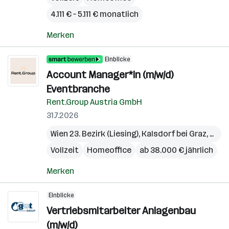
4.111 € – 5.111 € monatlich
Merken
Einblicke
Account Manager*in (m/w/d)
Eventbranche
Rent.Group Austria GmbH
31.7.2026
Wien 23. Bezirk (Liesing)
,
Kalsdorf bei Graz
,
Pichl
Vollzeit
Homeoffice
ab 38.000 € jährlich
Merken
Einblicke
Vertriebsmitarbeiter Anlagenbau
(m/w/d)