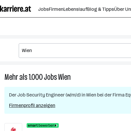
Zum
Jobs
Firmen
Lebenslauf
Blog & Tipps
Über U
Seiteninhalt
springen
Mehr als 1.000
Jobs
Wien
Mehr
als
1.000
Der Job
Security Engineer (w/m/d)
in
Wien
bei der Firma
Eq
Jobs
in
Firmenprofil anzeigen
Wien