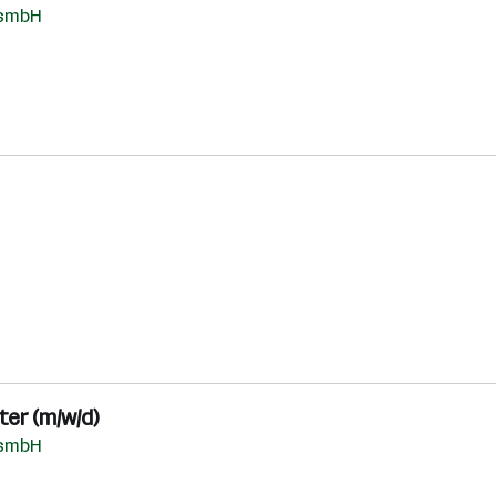
esmbH
er (m/w/d)
esmbH