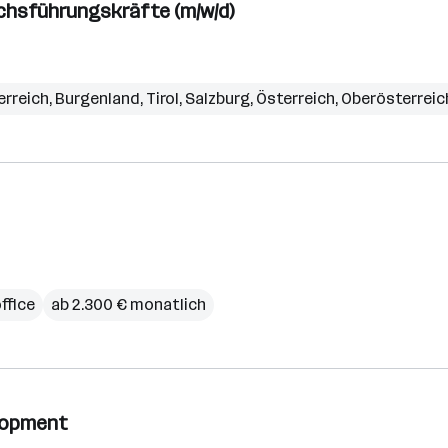
chsführungskräfte (m/w/d)
erreich
,
Burgenland
,
Tirol
,
Salzburg
,
Österreich
,
Oberösterreic
ffice
ab 2.300 € monatlich
elopment