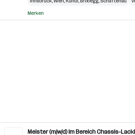
Innsbruck
,
Wien
,
Kundl
,
Brixlegg
,
Schaftenau
V
Merken
Meister (m/w/d) im Bereich Chassis-Lack