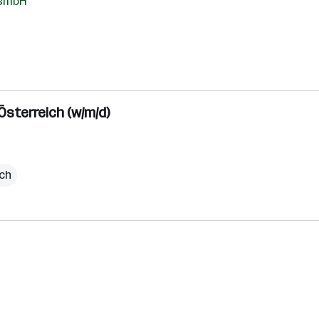
esmbH
sterreich (w/m/d)
ich