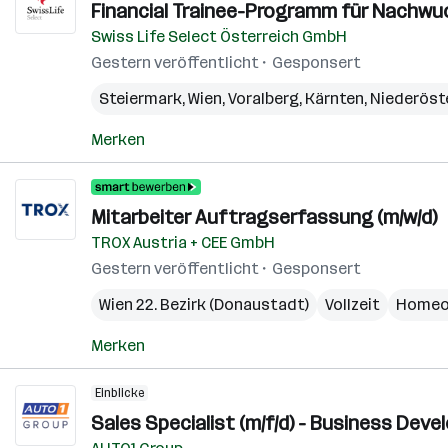
Financial Trainee-Programm für Nachwu
Swiss Life Select Österreich GmbH
Gestern veröffentlicht
Gesponsert
Steiermark
,
Wien
,
Voralberg
,
Kärnten
,
Niederöst
Merken
Mitarbeiter Auftragserfassung (m/w/d)
TROX Austria + CEE GmbH
Gestern veröffentlicht
Gesponsert
Wien 22. Bezirk (Donaustadt)
Vollzeit
Homeo
Merken
Einblicke
Sales Specialist (m/f/d) - Business Dev