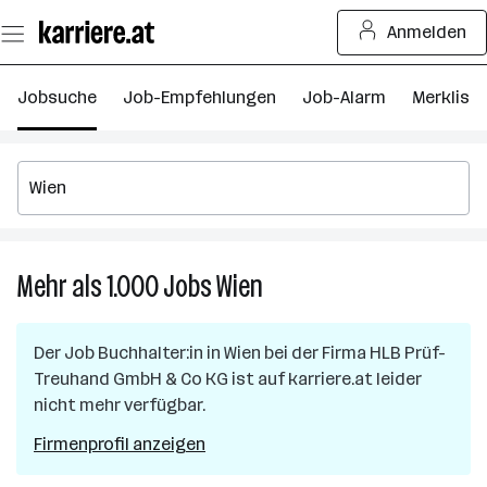
Zum
Anmelden
Seiteninhalt
springen
Jobsuche
Job-Empfehlungen
Job-Alarm
Merkliste
Mehr als 1.000
Jobs
Wien
Mehr
als
1.000
Der Job
Buchhalter:in
in
Wien
bei der Firma
HLB Prüf-
Jobs
Treuhand GmbH & Co KG
ist auf karriere.at leider
in
nicht mehr verfügbar.
Wien
Firmenprofil anzeigen