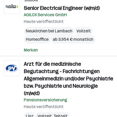
Einblicke
Senior Electrical Engineer (w/m/d)
AGILOX Services GmbH
Heute veröffentlicht
Neukirchen bei Lambach
Vollzeit
Homeoffice
ab 3.954 € monatlich
Merken
Arzt für die medizinische
Begutachtung - Fachrichtungen
Allgemeinmedizin und/oder Psychiatrie
bzw. Psychiatrie und Neurologie
(m/w/d)
Pensionsversicherung
Heute veröffentlicht
Linz
Vollzeit, Teilzeit