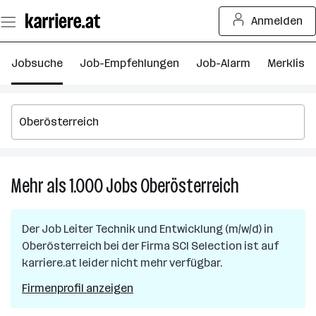
Zum
Anmelden
Seiteninhalt
springen
Jobsuche
Job-Empfehlungen
Job-Alarm
Merkliste
Mehr als 1.000
Jobs
Oberösterreich
Mehr
als
1.000
Der Job
Leiter Technik und Entwicklung (m/w/d)
in
Jobs
Oberösterreich
bei der Firma
SCI Selection
ist auf
in
karriere.at leider nicht mehr verfügbar.
Oberösterreic
Firmenprofil anzeigen