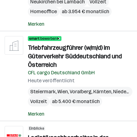
Neukirchen bei Lambach
Vollzeit
Homeoffice
ab 3.954 € monatlich
Merken
Triebfahrzeugführer (w/m/d) im
Güterverkehr Süddeutschland und
Österreich
CFL cargo Deutschland GmbH
Heute veröffentlicht
Steiermark
,
Wien
,
Voralberg
,
Kärnten
,
Niederösterreich
Vollzeit
ab 5.400 € monatlich
Merken
Einblicke