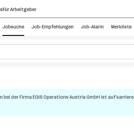
ns
Für Arbeitgeber
Jobsuche
Job-Empfehlungen
Job-Alarm
Merkliste
nn
bei der Firma
EGIS Operations Austria GmbH
ist auf karriere
reich