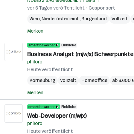
NOBIS 2 BAUMANAGEMENT GMBH
vor 6 Tagen veröffentlicht
Gesponsert
Wien
,
Niederösterreich
,
Burgenland
Vollzeit
Merken
Einblicke
Business Analyst (m/w/x) Schwerpunkte 
philoro
Heute veröffentlicht
Korneuburg
Vollzeit
Homeoffice
ab 3.600 
Merken
Einblicke
Web-Developer (m/w/x)
philoro
Heute veröffentlicht