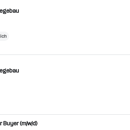
swegebau
lich
swegebau
r Buyer (m/w/d)