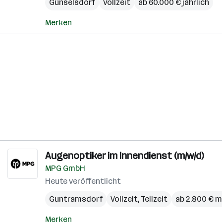
Günselsdorf
Vollzeit
ab 60.000 € jährlich
Merken
Augenoptiker im Innendienst (m/w/d)
MPG GmbH
Heute veröffentlicht
Guntramsdorf
Vollzeit, Teilzeit
ab 2.800 € m
Merken