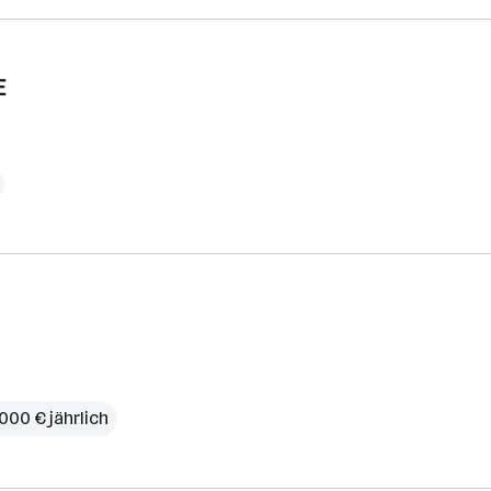
E
000 € jährlich