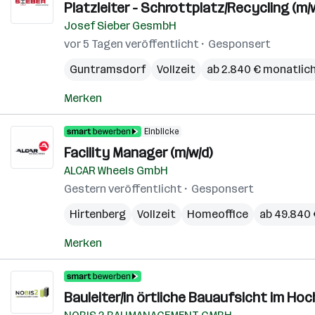
Platzleiter - Schrottplatz/Recycling (m/
Josef Sieber GesmbH
vor 5 Tagen veröffentlicht
Gesponsert
Guntramsdorf
Vollzeit
ab 2.840 € monatlic
Merken
Einblicke
Facility Manager (m/w/d)
ALCAR Wheels GmbH
Gestern veröffentlicht
Gesponsert
Hirtenberg
Vollzeit
Homeoffice
ab 49.840 
Merken
Bauleiter/in örtliche Bauaufsicht im Ho