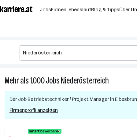
Zum
Jobs
Firmen
Lebenslauf
Blog & Tipps
Über U
Seiteninhalt
springen
Mehr als 1.000
Jobs
Niederösterreich
Mehr
als
1.000
Der Job
Betriebstechniker / Projekt Manager
in
Eibesbru
Jobs
in
Firmenprofil anzeigen
Niederöster